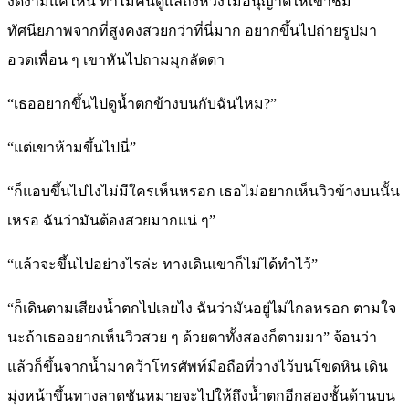
งดงามแค่ไหน ทำไมคนดูแลถึงหวงไม่อนุญาตให้เข้าชม
ทัศนียภาพจากที่สูงคงสวยกว่าที่นี่มาก อยากขึ้นไปถ่ายรูปมา
อวดเพื่อน ๆ เขาหันไปถามมุกลัดดา
“เธออยากขึ้นไปดูน้ำตกข้างบนกับฉันไหม?”
“แต่เขาห้ามขึ้นไปนี่”
“ก็แอบขึ้นไปไงไม่มีใครเห็นหรอก เธอไม่อยากเห็นวิวข้างบนนั้น
เหรอ ฉันว่ามันต้องสวยมากแน่ ๆ”
“แล้วจะขึ้นไปอย่างไรล่ะ ทางเดินเขาก็ไม่ได้ทำไว้”
“ก็เดินตามเสียงน้ำตกไปเลยไง ฉันว่ามันอยู่ไม่ไกลหรอก ตามใจ
นะถ้าเธออยากเห็นวิวสวย ๆ ด้วยตาทั้งสองก็ตามมา” จ้อนว่า
แล้วก็ขึ้นจากน้ำมาคว้าโทรศัพท์มือถือที่วางไว้บนโขดหิน เดิน
มุ่งหน้าขึ้นทางลาดชันหมายจะไปให้ถึงน้ำตกอีกสองชั้นด้านบน