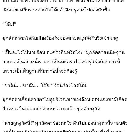
บริเวณด้วยความรวดเร็ว เขาก้าวเท้าเดินต่อไม่ไหว อย่าว่าแต่
เดินเลยแค่ยืนทรงตัวก็ไม่ได้แล้วจึงทรุดลงไปกองกับพื้น
“โอ๊ย!”
มุกลัดดาตกใจกับเสียงร้องดังของชายหนุ่มจึงรีบวิ่งเข้ามาดู
“เป็นอะไรไปนายจ้อน ตะคริวกินหรือไง?” มุกลัดดาสันนิษฐาน
อากาศเย็นอย่างนี้เขาอาจเป็นตะคริวได้ เธอรู้วิธีแก้อาการนี้
เพราะเป็นพื้นฐานที่นักว่ายน้ำจะต้องรู้
“ขาฉัน… ขาฉัน… โอ๊ย!” จ้อนร้องโอดโอย
มุกลัดดาเลื่อนสายตาไปดูบริเวณขาของจ้อน ตรงน่องขามีเลือด
สีแดงสดไหลออกมาจากบาดแผลเล็ก ๆ คล้ายงูกัด
“นายถูกงูกัดนี่!” มุกลัดดาร้องตกใจ หันไปมองหางูตัวนั้นรอบตัว