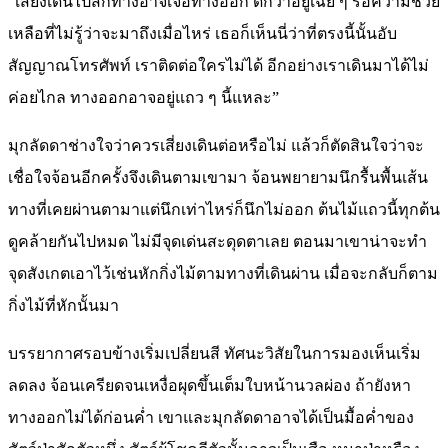
“เสี่ยงเดินไปสักทางอาจเจอทางออก ดีกว่าอยู่เฉย ๆ รอความช่วย
เหลือที่ไม่รู้ว่าจะมาถึงเมื่อไหร่ เธอก็เห็นนี่ว่าที่ตรงนี้นั้นอับ
สัญญาณโทรศัพท์ เราติดต่อใครไม่ได้ อีกอย่างเราเดินมาได้ไม่
ค่อยไกล ทางออกอาจอยู่แถว ๆ นี้แหละ”
มุกลัดดาช่างใจว่าควรเสี่ยงเดินต่อหรือไม่ แล้วก็ตัดสินใจว่าจะ
เชื่อใจจ้อนอีกครั้งจึงเดินตามเขามา จ้อนพยายามนึกรื้นพื้นเส้น
ทางที่เคยผ่านตามาแต่นึกเท่าไหร่ก็นึกไม่ออก ต้นไม้แถวนี้ทุกต้น
ดูคล้ายกันไปหมด ไม่มีจุดเด่นสะดุดตาเลย ตอนมาเขาน่าจะทำ
จุดสังเกตเอาไว้เช่นหักกิ่งไม้ตามทางที่เดินผ่าน เมื่อจะกลับก็ตาม
กิ่งไม้ที่หักนั้นมา
บรรยากาศรอบข้างเริ่มเปลี่ยนสี ทัศนะวิสัยในการมองเห็นเริ่ม
ลดลง จ้อนเครียดจนเหงื่อผุดขึ้นเต็มใบหน้านวลผ่อง ถ้ายังหา
ทางออกไม่ได้ก่อนค่ำ เขาและมุกลัดดาอาจได้เป็นมื้อค่ำของ