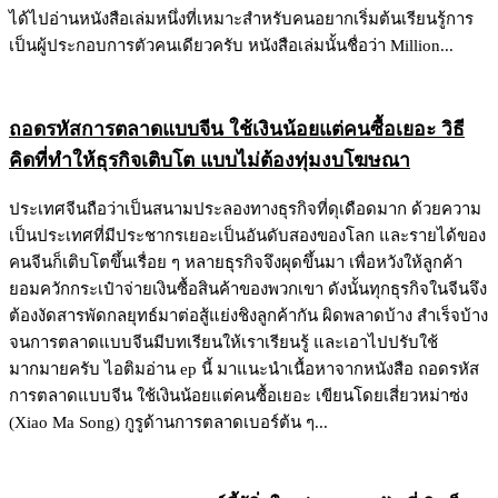
ได้ไปอ่านหนังสือเล่มหนึ่งที่เหมาะสำหรับคนอยากเริ่มต้นเรียนรู้การ
เป็นผู้ประกอบการตัวคนเดียวครับ หนังสือเล่มนั้นชื่อว่า Million...
ถอดรหัสการตลาดแบบจีน ใช้เงินน้อยแต่คนซื้อเยอะ วิธี
คิดที่ทำให้ธุรกิจเติบโต แบบไม่ต้องทุ่มงบโฆษณา
ประเทศจีนถือว่าเป็นสนามประลองทางธุรกิจที่ดุเดือดมาก ด้วยความ
เป็นประเทศที่มีประชากรเยอะเป็นอันดับสองของโลก และรายได้ของ
คนจีนก็เติบโตขึ้นเรื่อย ๆ หลายธุรกิจจึงผุดขึ้นมา เพื่อหวังให้ลูกค้า
ยอมควักกระเป๋าจ่ายเงินซื้อสินค้าของพวกเขา ดังนั้นทุกธุรกิจในจีนจึง
ต้องงัดสารพัดกลยุทธ์มาต่อสู้แย่งชิงลูกค้ากัน ผิดพลาดบ้าง สำเร็จบ้าง
จนการตลาดแบบจีนมีบทเรียนให้เราเรียนรู้ และเอาไปปรับใช้
มากมายครับ ไอติมอ่าน ep นี้ มาแนะนำเนื้อหาจากหนังสือ ถอดรหัส
การตลาดแบบจีน ใช้เงินน้อยแต่คนซื้อเยอะ เขียนโดยเสี่ยวหม่าซ่ง
(Xiao Ma Song) กูรูด้านการตลาดเบอร์ต้น ๆ...