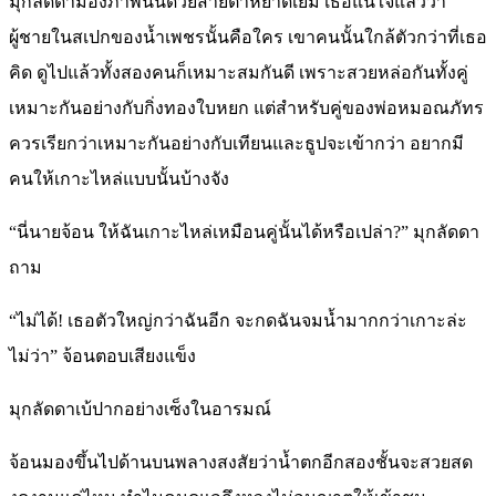
มุกลัดดามองภาพนั้นด้วยสายตาหยาดเยิ้ม เธอแน่ใจแล้วว่า
ผู้ชายในสเปกของน้ำเพชรนั้นคือใคร เขาคนนั้นใกล้ตัวกว่าที่เธอ
คิด ดูไปแล้วทั้งสองคนก็เหมาะสมกันดี เพราะสวยหล่อกันทั้งคู่
เหมาะกันอย่างกับกิ่งทองใบหยก แต่สำหรับคู่ของพ่อหมอณภัทร
ควรเรียกว่าเหมาะกันอย่างกับเทียนและธูปจะเข้ากว่า อยากมี
คนให้เกาะไหล่แบบนั้นบ้างจัง
“นี่นายจ้อน ให้ฉันเกาะไหล่เหมือนคู่นั้นได้หรือเปล่า?” มุกลัดดา
ถาม
“ไม่ได้! เธอตัวใหญ่กว่าฉันอีก จะกดฉันจมน้ำมากกว่าเกาะล่ะ
ไม่ว่า” จ้อนตอบเสียงแข็ง
มุกลัดดาเบ้ปากอย่างเซ็งในอารมณ์
จ้อนมองขึ้นไปด้านบนพลางสงสัยว่าน้ำตกอีกสองชั้นจะสวยสด