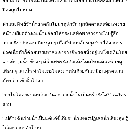
ออกมาจากตรงนั้น เนื่องด้วยหายใจไม่ออก น้ำไหลลงมาปิดปาก
ปิดจมูกไปหมด
ฟ้าและทิพย์วักน้ำสาดกันไปมาดูน่ารัก มุกลัดดาและจ้อนหงาย
หน้าเหยียดตัวลอยน้ำปล่อยให้กระแสพัดพาร่างกายไป รู้สึก
สบายยิ่งกว่านอนเตียงนุ่ม ๆ เมื่อมีน้ำมาอุ้มพยุงร่าง ไอ้อาการ
ปวดเนื้อตัวก็ค่อยบรรเทาลง อาจารย์พรชัยนั่งอยู่บนโขดหินโดย
เอาเท้าจุ่มน้ำ ข้าง ๆ มีน้ำเพชรนั่งตัวแห้งไม่เปียกแม้แต่น้อยดู
เพื่อน ๆ เล่นน้ำ ทำไมเธอไม่ลงมาเล่นด้วยกันเหมือนทุกคน ณ
ภัทรว่ายเข้าฝั่งไปหา
“ทำไมไม่ลงมาเล่นด้วยกันล่ะ ว่ายน้ำไม่เป็นหรือยังไง?” ณภัทร
ถาม
“เปล๊า! ฉันว่ายน้ำเป็นแต่แค่ขี้เกียจ” น้ำเพชรปฏิเสธน้ำเสียงสูง รู้
ได้เลยว่ากำลังโกหก