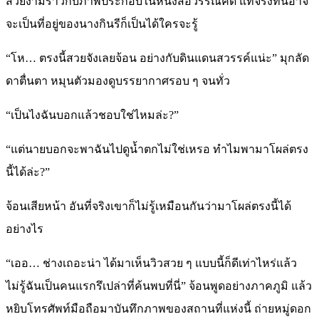
สวยงามราวกับภาพประกอบในหนังสือวรรณคดี แท้จริงที่นี่อาจ
จะเป็นที่อยู่ของนางกินรีก็เป็นได้ใครจะรู้
“โห… ตรงนี้สวยจังเลยจ้อน อย่างกับดินแดนสวรรค์แน่ะ” มุกลัด
ดาตื่นตา หมุนตัวมองดูบรรยากาศรอบ ๆ จนทั่ว
“เป็นไงฉันบอกแล้วชอบใช่ไหมล่ะ?”
“แต่นายบอกจะพาฉันไปดูน้ำตกไม่ใช่เหรอ ทำไมพามาโผล่ตรง
นี้ได้ล่ะ?”
จ้อนเสียหน้า อันที่จริงเขาก็ไม่รู้เหมือนกันว่ามาโผล่ตรงนี้ได้
อย่างไร
“เออ… ช่างเถอะน่า ได้มาเห็นวิวสวย ๆ แบบนี้ก็ดีเท่าไหร่แล้ว
ไม่รู้ฉันเป็นคนแรกรึเปล่าที่ค้นพบที่นี่” จ้อนพูดอย่างภาคภูมิ แล้ว
หยิบโทรศัพท์มือถือมาบันทึกภาพของสถานที่แห่งนี้ ถ่ายหมู่ดอก