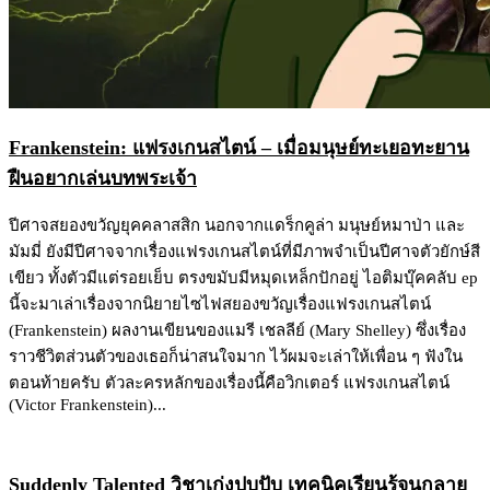
Frankenstein: แฟรงเกนสไตน์ – เมื่อมนุษย์ทะเยอทะยาน
ฝืนอยากเล่นบทพระเจ้า
ปีศาจสยองขวัญยุคคลาสสิก นอกจากแดร็กคูล่า มนุษย์หมาป่า และ
มัมมี่ ยังมีปีศาจจากเรื่องแฟรงเกนสไตน์ที่มีภาพจำเป็นปีศาจตัวยักษ์สี
เขียว ทั้งตัวมีแต่รอยเย็บ ตรงขมับมีหมุดเหล็กปักอยู่ ไอติมบุ๊คคลับ ep
นี้จะมาเล่าเรื่องจากนิยายไซไฟสยองขวัญเรื่องแฟรงเกนสไตน์
(Frankenstein) ผลงานเขียนของแมรี เชลลีย์ (Mary Shelley) ซึ่งเรื่อง
ราวชีวิตส่วนตัวของเธอก็น่าสนใจมาก ไว้ผมจะเล่าให้เพื่อน ๆ ฟังใน
ตอนท้ายครับ ตัวละครหลักของเรื่องนี้คือวิกเตอร์ แฟรงเกนสไตน์
(Victor Frankenstein)...
Suddenly Talented วิชาเก่งปุบปับ เทคนิคเรียนรู้จนกลาย