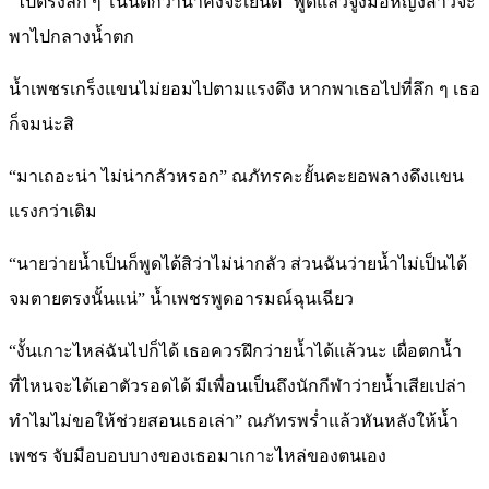
“ไปตรงลึก ๆ โน่นดีกว่าน้ำคงจะเย็นดี” พูดแล้วจูงมือหญิงสาวจะ
พาไปกลางน้ำตก
น้ำเพชรเกร็งแขนไม่ยอมไปตามแรงดึง หากพาเธอไปที่ลึก ๆ เธอ
ก็จมน่ะสิ
“มาเถอะน่า ไม่น่ากลัวหรอก” ณภัทรคะยั้นคะยอพลางดึงแขน
แรงกว่าเดิม
“นายว่ายน้ำเป็นก็พูดได้สิว่าไม่น่ากลัว ส่วนฉันว่ายน้ำไม่เป็นได้
จมตายตรงนั้นแน่” น้ำเพชรพูดอารมณ์ฉุนเฉียว
“งั้นเกาะไหล่ฉันไปก็ได้ เธอควรฝึกว่ายน้ำได้แล้วนะ เผื่อตกน้ำ
ที่ไหนจะได้เอาตัวรอดได้ มีเพื่อนเป็นถึงนักกีฬาว่ายน้ำเสียเปล่า
ทำไมไม่ขอให้ช่วยสอนเธอเล่า” ณภัทรพร่ำแล้วหันหลังให้น้ำ
เพชร จับมือบอบบางของเธอมาเกาะไหล่ของตนเอง