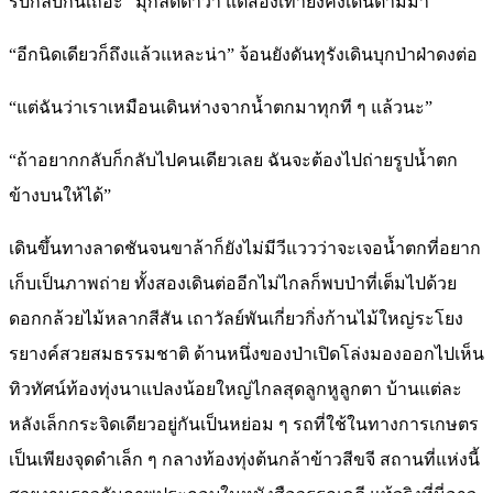
รีบกลับกันเถอะ” มุกลัดดาว่า แต่สองเท้ายังคงเดินตามมา
“อีกนิดเดียวก็ถึงแล้วแหละน่า” จ้อนยังดันทุรังเดินบุกป่าฝ่าดงต่อ
“แต่ฉันว่าเราเหมือนเดินห่างจากน้ำตกมาทุกที ๆ แล้วนะ”
“ถ้าอยากกลับก็กลับไปคนเดียวเลย ฉันจะต้องไปถ่ายรูปน้ำตก
ข้างบนให้ได้”
เดินขึ้นทางลาดชันจนขาล้าก็ยังไม่มีวีแววว่าจะเจอน้ำตกที่อยาก
เก็บเป็นภาพถ่าย ทั้งสองเดินต่ออีกไม่ไกลก็พบป่าที่เต็มไปด้วย
ดอกกล้วยไม้หลากสีสัน เถาวัลย์พันเกี่ยวกิ่งก้านไม้ใหญ่ระโยง
รยางค์สวยสมธรรมชาติ ด้านหนึ่งของป่าเปิดโล่งมองออกไปเห็น
ทิวทัศน์ท้องทุ่งนาแปลงน้อยใหญ่ไกลสุดลูกหูลูกตา บ้านแต่ละ
หลังเล็กกระจิดเดียวอยู่กันเป็นหย่อม ๆ รถที่ใช้ในทางการเกษตร
เป็นเพียงจุดดำเล็ก ๆ กลางท้องทุ่งต้นกล้าข้าวสีขจี สถานที่แห่งนี้