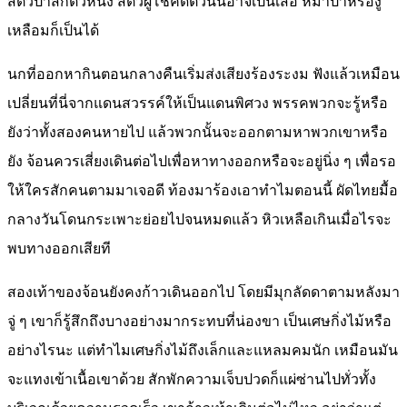
สัตว์ป่าสักตัวหนึ่ง สัตว์ผู้โชคดีตัวนั้นอาจเป็นเสือ หมาป่าหรืองู
เหลือมก็เป็นได้
นกที่ออกหากินตอนกลางคืนเริ่มส่งเสียงร้องระงม ฟังแล้วเหมือน
เปลี่ยนที่นี่จากแดนสวรรค์ให้เป็นแดนพิศวง พรรคพวกจะรู้หรือ
ยังว่าทั้งสองคนหายไป แล้วพวกนั้นจะออกตามหาพวกเขาหรือ
ยัง จ้อนควรเสี่ยงเดินต่อไปเพื่อหาทางออกหรือจะอยู่นิ่ง ๆ เพื่อรอ
ให้ใครสักคนตามมาเจอดี ท้องมาร้องเอาทำไมตอนนี้ ผัดไทยมื้อ
กลางวันโดนกระเพาะย่อยไปจนหมดแล้ว หิวเหลือเกินเมื่อไรจะ
พบทางออกเสียที
สองเท้าของจ้อนยังคงก้าวเดินออกไป โดยมีมุกลัดดาตามหลังมา
จู่ ๆ เขาก็รู้สึกถึงบางอย่างมากระทบที่น่องขา เป็นเศษกิ่งไม้หรือ
อย่างไรนะ แต่ทำไมเศษกิ่งไม้ถึงเล็กและแหลมคมนัก เหมือนมัน
จะแทงเข้าเนื้อเขาด้วย สักพักความเจ็บปวดก็แผ่ซ่านไปทั่วทั้ง