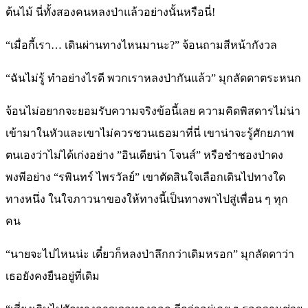
ต้นไม้ นี่ทั้งสองคนหลงป่าแล้วอย่างนั้นหรือนี่!
“เมื่อกี้เรา… เดินผ่านทางไหนมานะ?” จ้อนถามสีหน้ากังวล
“ฉันไม่รู้ ทำอย่างไรดี พวกเราหลงป่ากันแล้ว” มุกลัดดาตระหนก
จ้อนไม่อยากจะยอมรับความจริงข้อนี้เลย ความคิดพิสดารไม่น่า
เข้ามาในหัวและเขาไม่ควรชวนเธอมาที่นี่ เขาน่าจะรู้ศักยภาพ
ตนเองว่าไม่ได้เก่งอย่าง ”อินเดียน่า โจนส์” หรือชำชองป่าดง
พงพีอย่าง “รพินทร์ ไพรวัลย์” เขาตัดสินใจเลือกเดินไปทางใด
ทางหนึ่ง ในใจภาวนาของให้ทางนี้เป็นทางพาไปสู่เพื่อน ๆ ทุก
คน
“นายจะไปไหนน่ะ เดี๋ยวก็หลงป่าลึกกว่าเดิมหรอก” มุกลัดดาว่า
เธอยังคงยืนอยู่ที่เดิม