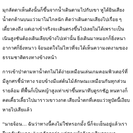
มุกลัดดาเห็นดังนั้นก็ขึ้นจากน้ำเดินตามไปกับเขา หูได้ยินเสียง
น้ำตกด้านบนแว่วมาไม่ไกลนัก คิดว่าเดินตามเสียงไปเรื่อย ๆ
เดี๋ยวคงถึง แต่เอาเข้าจริงจะเดินตรงขึ้นไปเลยไม่ได้เพราะเป็น
เนินสูงชันต้องเดินเลียบข้างไปเท่านั้น ยิ่งเดินมาหมอกก็ยิ่งหนา
อากาศก็ยิ่งหนาว จ้อนอดใจไม่ไหวที่จะได้เห็นความงดงามของ
ธรรมชาติตรงทางข้างหน้า
การเข้าป่าตามหาน้ำตกไม่ได้ง่ายเหมือนเล่นเกมคอมพิวเตอร์ที่
มีลูกศรชี้นำทาง รอบข้างมีแต่ต้นไม้ลักษณะเหมือนกันทุกส่วน
รายล้อม ที่พื้นก็เป็นหญ้าสูงเท่าเข่าขึ้นหนาทึบดูรกชัฏ หนทางก็
คดเคี้ยวเลี้ยวไปมาราวเขาวงกต เสียงน้ำตกที่เคยแว่วหูบัดนี้เงียบ
หายไปเสียแล้ว
“นายจ้อน… ฉันว่าทางนี้คงไม่ใช่หรอกมั้ง นี่ก็จะเย็นอยู่แล้วเรา