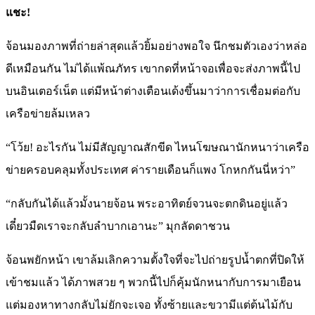
แชะ!
จ้อนมองภาพที่ถ่ายล่าสุดแล้วยิ้มอย่างพอใจ นึกชมตัวเองว่าหล่อ
ดีเหมือนกัน ไม่ได้แพ้ณภัทร เขากดที่หน้าจอเพื่อจะส่งภาพนี้ไป
บนอินเตอร์เน็ต แต่มีหน้าต่างเตือนเด้งขึ้นมาว่าการเชื่อมต่อกับ
เครือข่ายล้มเหลว
“โว้ย! อะไรกัน ไม่มีสัญญาณสักขีด ไหนโฆษณานักหนาว่าเครือ
ข่ายครอบคลุมทั้งประเทศ ค่ารายเดือนก็แพง โกหกกันนี่หว่า”
“กลับกันได้แล้วมั้งนายจ้อน พระอาทิตย์จวนจะตกดินอยู่แล้ว
เดี๋ยวมืดเราจะกลับลำบากเอานะ” มุกลัดดาชวน
จ้อนพยักหน้า เขาล้มเลิกความตั้งใจที่จะไปถ่ายรูปน้ำตกที่ปิดให้
เข้าชมแล้ว ได้ภาพสวย ๆ พวกนี้ไปก็คุ้มนักหนากับการมาเยือน
แต่มองหาทางกลับไม่ยักจะเจอ ทั้งซ้ายและขวามีแต่ต้นไม้กับ