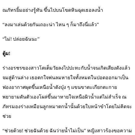
ณภัทรยิ้มอย่างรู้ทัน ขึ้นไปบนโขดหินฉุดเธอลงน้ำ
“ลงมาเล่นด้วยกันเถอะน่า ไหน ๆ ก็มาถึงนี่แล้ว”
“ไม่! ปล่อยฉันนะ”
ตู้ม!
ร่างอรชรของสาวโตเต็มวัยลงไปปะทะกับน้ำจนเกิดเสียงดังแล้ว
จมสู่ด้านล่าง เธอตกใจพ่นลมหายใจทั้งหมดในปอดออกมาเป็น
ฟองอากาศผุดขึ้นเหนือน้ำดังบุ๋ง ๆ แขนขาตะเกียกตะกาย
พยายามดันตัวเองโผล่ขึ้นมาหายใจเหนือผิวน้ำแต่ไม่สำเร็จ ณ
ภัทรมองร่างเหมือนลูกหมาตกน้ำนั้นด้วยใบหน้าขำโดยไม่คิดจะ
ช่วย
“ช่วยด้วย! ช่วยฉันด้วย ฉันว่ายน้ำไม่เป็น” หญิงสาวร้องขอความ