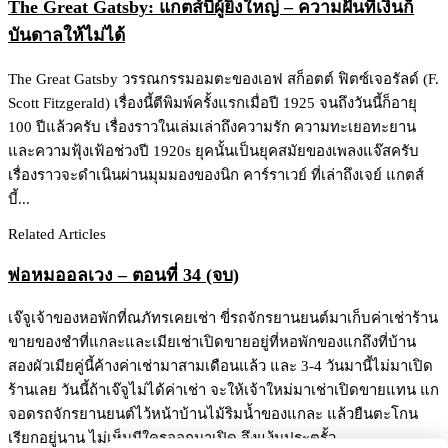
The Great Gatsby: แกตส์บี้ผู้ยิ่งใหญ่ – ความฝันที่เงินก็
บันดาลให้ไม่ได้
The Great Gatsby วรรณกรรมอมตะของเอฟ สก็อตต์ ฟิตซ์เจอรัลด์ (F.
Scott Fitzgerald) เรื่องนี้ตีพิมพ์ครั้งแรกเมื่อปี 1925 จนถึงวันนี้ก็อายุ
100 ปีแล้วครับ เรื่องราวในเล่มเล่าถึงความรัก ความทะเยอทะยาน
และความฟุ้งเฟ้อช่วงปี 1920s ยุคนั้นเป็นยุคสมัยของเพลงแจ๊สครับ
เรื่องราวจะดำเนินผ่านมุมมองของนิก คาร์ราเวย์ ที่เล่าถึงเจย์ แกตส์
บี้...
Related Articles
พ่อหมออลเวง – ตอนที่ 34 (จบ)
เจ๊จูเจ้าของหอพักที่ณภัทรเคยเช่า ขี่รถจักรยานยนต์มาเก็บค่าเช่าร้าน
ขายของชำที่แกละและเมียเช่าเปิดขายอยู่ที่หอพักของแกถึงที่บ้าน
สองผัวเมียคู่นี้ค้างค่าเช่ามาสามเดือนแล้ว และ 3-4 วันมานี้ไม่มาเปิด
ร้านเลย วันนี้ถ้าเจ๊จูไม่ได้ค่าเช่า จะให้เจ้าใหม่มาเช่าเปิดขายแทน แก
จอดรถจักรยานยนต์ไว้หน้าบ้านไม้ริมน้ำของแกละ แล้วยืนตะโกน
เรียกอยู่นาน ไม่เห็นมีใครออกมาเปิด จึงแง้มประตูรั้ว...