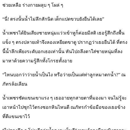
ช่วยเหลือ ร่างกายผลุบ ๆ โผล่ ๆ
“นี่! ตรงนั้นน้ำไม่ลึกสักนิด เด็กแปดขวบยังยืนได้เลย”
น้ำเพชรได้ยินเสียงชายหนุ่มแว่วเข้าหูก็ค่อยมีสติ เธอรู้สึกถึงพื้น
แข็ง ๆ ตรงปลายเท้าจึงลองเหยียดขาดู ปรากฏว่าเธอยืนได้ ที่ตรง
นี้น้ำลึกเพียงระดับอกเธอเท่านั้น หันไปถลึงตาใส่ชายหนุ่มที่ลง
มาหาด้วยความรู้สึกทั้งโกรธทั้งอาย
“ไหนบอกว่าว่ายน้ำเป็นไง หรือว่ายเป็นแต่ท่าลูกหมาตกน้ำ?” ณ
ภัทรล้อเลียน
น้ำเพชรซัดแขนเขาแรง ๆ เธออายทุกสายตาที่มองมา จนไม่รู้จะ
เอาหน้าไปซุกไว้ตรงซอกหินไหนดี ณภัทรกำข้อมือของเธอข้าง
ที่ตีแขนเขาไว้