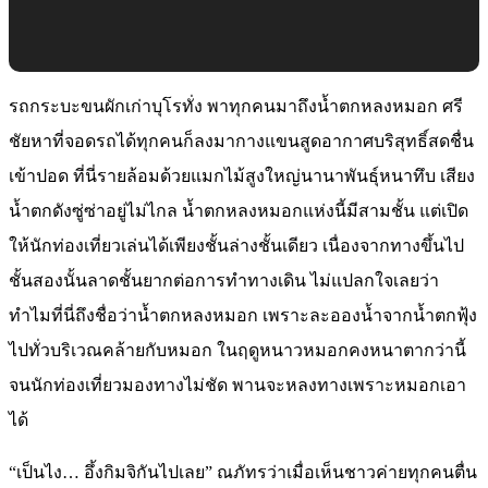
รถกระบะขนผักเก่าบุโรทั่ง พาทุกคนมาถึงน้ำตกหลงหมอก ศรี
ชัยหาที่จอดรถได้ทุกคนก็ลงมากางแขนสูดอากาศบริสุทธิ์สดชื่น
เข้าปอด ที่นี่รายล้อมด้วยแมกไม้สูงใหญ่นานาพันธุ์หนาทึบ เสียง
น้ำตกดังซู่ซ่าอยู่ไม่ไกล น้ำตกหลงหมอกแห่งนี้มีสามชั้น แต่เปิด
ให้นักท่องเที่ยวเล่นได้เพียงชั้นล่างชั้นเดียว เนื่องจากทางขึ้นไป
ชั้นสองนั้นลาดชั้นยากต่อการทำทางเดิน ไม่แปลกใจเลยว่า
ทำไมที่นี่ถึงชื่อว่าน้ำตกหลงหมอก เพราะละอองน้ำจากน้ำตกฟุ้ง
ไปทั่วบริเวณคล้ายกับหมอก ในฤดูหนาวหมอกคงหนาตากว่านี้
จนนักท่องเที่ยวมองทางไม่ชัด พานจะหลงทางเพราะหมอกเอา
ได้
“เป็นไง… อึ้งกิมจิกันไปเลย” ณภัทรว่าเมื่อเห็นชาวค่ายทุกคนตื่น