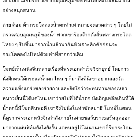
เท้ากลับ เมื่อปรับตัวเข้ากับอุณหภูมิของที่นี่ได้ก็ลงไปเล่นน้ำกัน
อย่างสนุกสนาน
ต่าย ต้อม ต้า กระโดดลงน้ำตกทำเท่ หมายจะอวดสาว ๆ โดยไม่
ตรวจสอบอุณหภูมิของน้ำ พวกเขาร้องจ๊ากดังลั่นพลางกระโดด
โหยง ๆ รีบขึ้นมาจากน้ำแล้วพากันหัวเราะคิกคักก่อนจะ
กระโดดลงไปใหม่ด้วยท่าที่ยากกว่าเดิม
โมทย์เห็นหนังจีนหลายเรื่องที่พระเอกสำเร็จวิชายุทธ์ โดยการ
นั่งฝึกตนใต้กระแสน้ำตก ไหน ๆ ก็มาถึงที่นี่เขาอยากลองวัด
ความแข็งแกร่งของร่ายกายและจิตใจว่าจะทนทานของเหลว
หนาวเย็นนี้ได้แค่ไหน เขาว่ายไปที่ใต้น้ำตก บังเอิญเหลือเกินที่ใต้
น้ำตกนี้มีโขดหินพอดี เขาจึงไปนั่งในท่าขัดสมาธิ โมทย์ในตอน
นี้ดูราวพระเอกหนังจีนกำลังภายในค่ายชอว์บราเธอร์หลุดออก
มาจากแผ่นฟิล์มยังไงยังงั้น แต่ทนอยู่ได้ไม่นานเขาก็รีบกระโจน