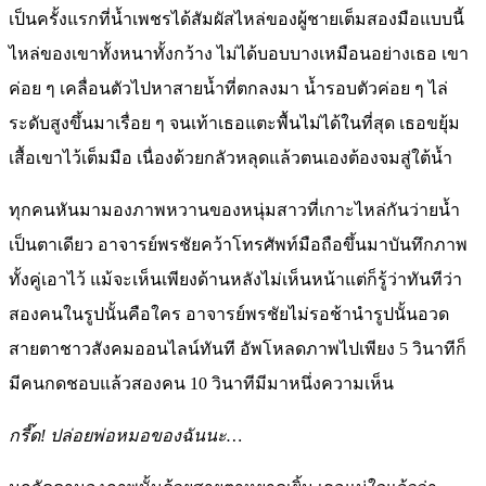
เป็นครั้งแรกที่น้ำเพชรได้สัมผัสไหล่ของผู้ชายเต็มสองมือแบบนี้
ไหล่ของเขาทั้งหนาทั้งกว้าง ไม่ได้บอบบางเหมือนอย่างเธอ เขา
ค่อย ๆ เคลื่อนตัวไปหาสายน้ำที่ตกลงมา น้ำรอบตัวค่อย ๆ ไล่
ระดับสูงขึ้นมาเรื่อย ๆ จนเท้าเธอแตะพื้นไม่ได้ในที่สุด เธอขยุ้ม
เสื้อเขาไว้เต็มมือ เนื่องด้วยกลัวหลุดแล้วตนเองต้องจมสู่ใต้น้ำ
ทุกคนหันมามองภาพหวานของหนุ่มสาวที่เกาะไหล่กันว่ายน้ำ
เป็นตาเดียว อาจารย์พรชัยคว้าโทรศัพท์มือถือขึ้นมาบันทึกภาพ
ทั้งคู่เอาไว้ แม้จะเห็นเพียงด้านหลังไม่เห็นหน้าแต่ก็รู้ว่าทันทีว่า
สองคนในรูปนั้นคือใคร อาจารย์พรชัยไม่รอช้านำรูปนั้นอวด
สายตาชาวสังคมออนไลน์ทันที อัพโหลดภาพไปเพียง 5 วินาทีก็
มีคนกดชอบแล้วสองคน 10 วินาทีมีมาหนึ่งความเห็น
กรี๊ด! ปล่อยพ่อหมอของฉันนะ…