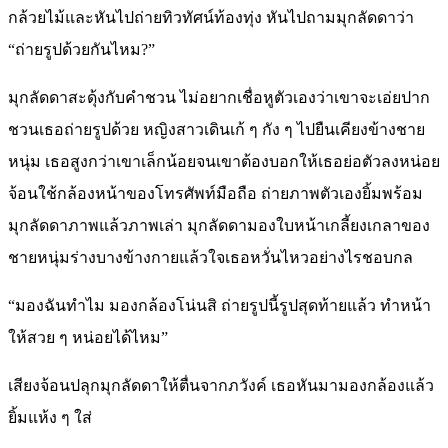
กล้วยไม้และหันไปถ่ายทิวทัศน์ท้องทุ่ง หันไปถามมุกลัดดาว่า
“ถ่ายรูปด้วยกันไหม?”
มุกลัดดาสะดุ้งกับคำชวน ไม่อยากเชื่อหูตัวเองว่าเขาจะเอ่ยปาก
ชวนเธอถ่ายรูปด้วย หญิงสาวเดินเก้ ๆ กัง ๆ ไปยืนเคียงข้างชาย
หนุ่ม เธอสูงกว่าเขาเล็กน้อยจนเขาต้องบอกให้เธอย่อตัวลงหน่อย
จ้อนใช้กล้องหน้าของโทรศัพท์มือถือ ถ่ายภาพตัวเองยิ้มพร้อม
มุกลัดดาภาพแล้วภาพเล่า มุกลัดดามองใบหน้าเกลี้ยงเกลาของ
ชายหนุ่มร่างบางข้างกายแล้วใจเธอหวั่นไหวอย่างไรชอบกล
“มองฉันทำไม มองกล้องโน่นสิ ถ่ายรูปนี้รูปสุดท้ายแล้ว ทำหน้า
ให้สวย ๆ หน่อยได้ไหม”
เสียงจ้อนปลุกมุกลัดดาให้ตื่นจากภวังค์ เธอหันมามองกล้องแล้ว
ยิ้มแห้ง ๆ ใส่