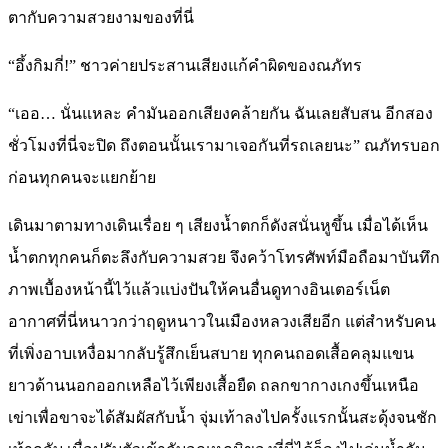
ตากับความสวยงามของที่นี่
“อึ้งกิมกี่!” ชาวค่ายประสานเสียงแก้คำผิดของณภัทร
“เออ… นั่นแหละ คำมันออกเสียงคล้ายกัน ฉันเลยสับสน อีกสอง
ชั่วโมงที่นี่จะปิด ถึงตอนนั้นเรามาเจอกันที่รถเลยนะ” ณภัทรบอก
ก่อนทุกคนจะแยกย้าย
เดินมาตามทางเดินเรื่อย ๆ เสียงน้ำตกก็ดังสนั่นหูขึ้น เมื่อได้เห็น
น้ำตกทุกคนก็ตะลึงกับความสวย จึงคว้าโทรศัพท์มือถือมาบันทึก
ภาพเบื้องหน้านี้ไว้แล้วแบ่งปันให้คนอื่นดูทางอินเตอร์เน็ต
อากาศที่นี่หนาวกว่าฤดูหนาวในเมืองหลวงเสียอีก แต่สำหรับคน
ที่เพิ่งอาบเหงื่อมากลับรู้สึกเย็นสบาย ทุกคนถอดเสื้อคลุมแขน
ยาวด้านนอกออกเหลือไว้เพียงเสื้อยืด ถลกขากางเกงขึ้นเหนือ
เข่าเพื่อขาจะได้สัมผัสกับน้ำ จุ่มเท้าลงไปครั้งแรกนั้นสะดุ้งจนชัก