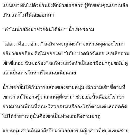
แขนเขาเดินไปด้วยกันยังตึกฝ่ายเอกสาร รู้สึกขอบคุณเขาเหลือ
เกิน แต่ก็ไม่ได้เอ่ยออกมา
“ทำไมนายถึงมาช่วยฉันได้ล่ะ?” น้ำเพชรถาม
“เอ่อ… คือ… อ่า…” ณภัทรตะกุกตะกัก จะหาเหตุผลอะไรมา
อธิบายเธอดีล่ะ คิดไม่ออกเลย “โอ๊ย! ปวดหัวจังเลย เธอเลิกถาม
เซ้าซี้เถอะ ฉันขอร้อง” ณภัทรแสร้งทำเป็นเอามือมากุมขมับ ดู
แล้วเป็นการโกหกที่ไม่แนบเนียนเลย
น้ำเพชรยิ้มให้กับการแสดงของชายหนุ่ม เลิกถามเซ้าซี้ตามที่
เขาว่า แม้ไม่อาจรู้ว่าสาเหตุที่เขามาช่วยเธอนั้นคืออะไร เขา
อาจมาหาเพื่อนที่คณะวิศวกรรมหรืออะไรก็ตามแต่ เธออดคิด
ไม่ได้ว่าสาเหตุนั้นคือเขาเป็นห่วงเธอถึงตามมาดู
สองหนุ่มสาวเดินมาถึงตึกฝ่ายเอกสาร หญิงสาวที่พยุงแขนชาย