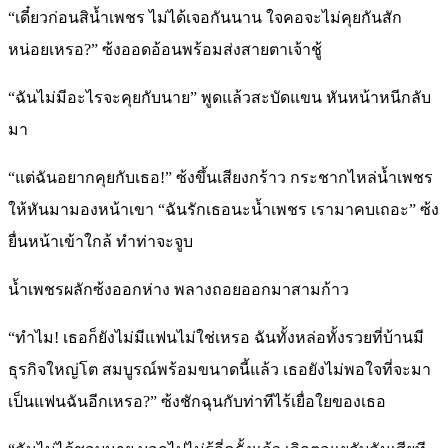
“เดี๋ยวก่อนสิน้ำเพชร ไม่ได้เจอกันนาน ใจคอจะไม่คุยกันสัก
หน่อยเหรอ?” ซ้งออดอ้อนพร้อมส่งสายตาเจ้าชู้
“ฉันไม่มีอะไรจะคุยกับนาย” พูดแล้วสะบัดแขน หันหน้าหนีกลับ
มา
“แต่ฉันอยากคุยกับเธอ!” ซ้งขึ้นเสียงกร้าว กระชากไหล่น้ำเพชร
ให้หันมามองหน้าเขา “ฉันรักเธอนะน้ำเพชร เรามาคบเถอะ” ซ้ง
ยื่นหน้าเข้าใกล้ ทำท่าจะจูบ
น้ำเพชรผลักซ้งออกห่าง พลางถอยออกมาสามก้าว
“ทำไม! เธอก็ยังไม่มีแฟนไม่ใช่เหรอ ฉันทั้งหล่อทั้งรวยที่บ้านมี
ธุรกิจใหญ่โต สมบูรณ์พร้อมขนาดนี้แล้ว เธอยังไม่พอใจที่จะมา
เป็นแฟนฉันอีกเหรอ?” ซ้งชักฉุนกับท่าทีไร้เยื่อใยของเธอ