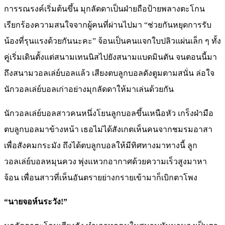
การรณรงค์เริ่มต้นขึ้น มุกลัดดาเป็นฝ่ายถือป้ายพลางตะโกน
เรียกร้องความสนใจจากผู้คนที่ผ่านไปมา “ช่วยกันหยุดการรับ
น้องที่รุนแรงด้วยกันนะคะ” จ้อนเป็นคนแจกใบปลิวแผ่นเล็ก ๆ ทั้ง
คู่เริ่มเดินตั้งแต่สนามเทนนิสไปยังสนามแบดมินตัน จนตอนนี้มา
ถึงสนามวอลเล่ย์บอลแล้ว เสียงตบลูกบอลดังตูมตามสนั่น ล่อใจ
นักวอลเล่ย์บอลเก่าอย่างมุกลัดดาให้มาเล่นด้วยกัน
นักวอลเล่ย์บอลสาวคนหนึ่งโยนลูกบอลขึ้นเหนือหัว เกร็งฝ่ามือ
ตบลูกบอลมาข้างหน้า เธอไม่ได้สังเกตเห็นคนจากชมรมอาสา
เพื่อสังคมกระมัง ถึงได้ตบลูกบอลให้มีทิศทางมาทางนี้ ลูก
วอลเล่ย์บอลหมุนควง พุ่งแหวกอากาศด้วยความเร็วสูงมาหา
จ้อน เพื่อนสาวที่เห็นอันตรายย่างกรายเข้ามาก็เบิกตาโพง
“นายจอห์นระวัง!”