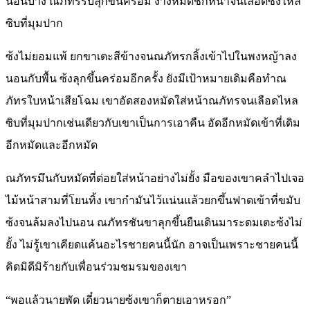
นอนบ้าง ณภัทรรีบลุกขึ้นคร่อม ง้างหมัดชกหน้าจนเลือดซ้งไหล
ซิบที่มุมปาก
ซ้งไม่ยอมแพ้ ยกขาเตะสีข้างจนณภัทรกลิ้งเข้าไปในพงหญ้าลง
นอนกับพื้น ซ้งลุกขึ้นคร่อมอีกครั้ง ยังมีเป้าหมายเดิมคือทำณ
ภัทรใบหน้าเสียโฉม เขาอัดสองหมัดใส่หน้าณภัทรจนเลือดไหล
ซิบที่มุมปากเช่นเดียวกับเขาเป็นการเอาคืน อัดอีกหมัดเข้าที่เดิม
อีกหมัดและอีกหมัด
ณภัทรมึนกับหมัดที่ต่อยใส่หน้าอย่างไม่ยั้ง มือของเขาคลำไปเจอ
ไม้หน้าสามที่โยนทิ้ง เขากำมันไว้แน่นแล้วยกขึ้นฟาดเข้าที่ขมับ
ซ้งจนล้มลงไปนอน ณภัทรชันขาลุกขึ้นยืนเดินมาระดมเตะซ้งไม่
ยั้ง ไม่รู้เขาเคียดแค้นอะไรชายคนนี้นัก อาจเป็นเพราะชายคนนี้
คิดมิดีมิร้ายกับเพื่อนร่วมชมรมของเขา
“พอแล้วนายพัด เดี๋ยวนายซ้งเขาก็ตายเอาหรอก”