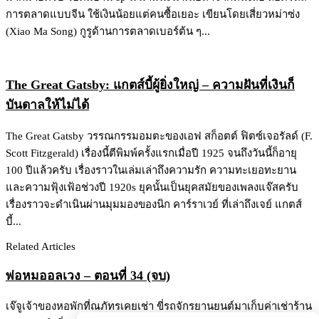
การตลาดแบบจีน ใช้เงินน้อยแต่คนซื้อเยอะ เขียนโดยเสี่ยวหม่าซ่ง
(Xiao Ma Song) กูรูด้านการตลาดเบอร์ต้น ๆ...
The Great Gatsby: แกตส์บี้ผู้ยิ่งใหญ่ – ความฝันที่เงินก็
บันดาลให้ไม่ได้
The Great Gatsby วรรณกรรมอมตะของเอฟ สก็อตต์ ฟิตซ์เจอรัลด์ (F.
Scott Fitzgerald) เรื่องนี้ตีพิมพ์ครั้งแรกเมื่อปี 1925 จนถึงวันนี้ก็อายุ
100 ปีแล้วครับ เรื่องราวในเล่มเล่าถึงความรัก ความทะเยอทะยาน
และความฟุ้งเฟ้อช่วงปี 1920s ยุคนั้นเป็นยุคสมัยของเพลงแจ๊สครับ
เรื่องราวจะดำเนินผ่านมุมมองของนิก คาร์ราเวย์ ที่เล่าถึงเจย์ แกตส์
บี้...
Related Articles
พ่อหมออลเวง – ตอนที่ 34 (จบ)
เจ๊จูเจ้าของหอพักที่ณภัทรเคยเช่า ขี่รถจักรยานยนต์มาเก็บค่าเช่าร้าน