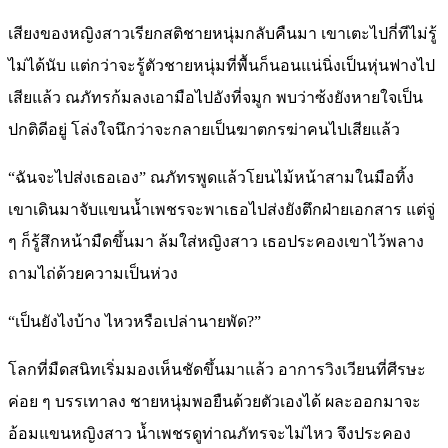
เสียงของหญิงสาวเรียกสติชายหนุ่มกลับคืนมา เขาเตะไปกี่ทีไม่รู้
ไม่ได้นับ แต่กว่าจะรู้ตัวชายหนุ่มที่พื้นก็นอนแน่นิ่งเป็นหุ่นฟางไป
เสียแล้ว ณภัทรก้มลงเอามือไปอังที่จมูก พบว่าซ้งยังหายใจเป็น
ปกติดีอยู่ โล่งใจนึกว่าจะกลายเป็นฆาตกรฆ่าคนไปเสียแล้ว
“ฉันจะไปส่งเธอเอง” ณภัทรพูดแล้วโยนไม้หน้าสามในมือทิ้ง
เขาเดินมาจับแขนน้ำเพชรจะพาเธอไปส่งยังตึกฝ่ายเอกสาร แต่จู่
ๆ ก็รู้สึกหน้ามืดขึ้นมา ล้มใส่หญิงสาว เธอประคองเขาไว้พลาง
ถามไถ่ด้วยความเป็นห่วง
“เป็นยังไงบ้าง ไหวหรือเปล่านายพัด?”
โลกที่มืดสนิทเริ่มมองเห็นชัดขึ้นมาแล้ว อาการวิงเวียนที่ศีรษะ
ค่อย ๆ บรรเทาลง ชายหนุ่มพอยืนด้วยตัวเองได้ ผละออกมาจะ
อ้อมแขนหญิงสาว น้ำเพชรดูท่าณภัทรจะไม่ไหว จึงประคอง