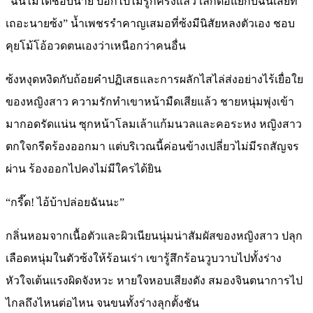
“ฉันไม่ได้ชอบนาย บอกไปไม่รู้กี่ครั้งแล้ว เลิกตอแยกับฉันเสียที
เถอะนายซ้ง” น้ำเพชรรำคาญเสมอที่ซ้งมีนิสัยหลงตัวเอง ชอบ
คุยโม้โอ้อวดตนเองว่าเหนือกว่าคนอื่น
ซ้งหงุดหงิดกับถ้อยคำปฏิเสธและการผลักไสไล่ส่งอย่างไร้เยื่อใย
ของหญิงสาว ความรักทำเขาหน้ามืดเสียแล้ว ชายหนุ่มพุ่งเข้า
มากอดรัดแน่น ซุกหน้าโลมเล้าแก้มนวลและคอระหง หญิงสาว
ตกใจกรีดร้องออกมา แต่บริเวณนี้ค่อนข้างเปลี่ยวไม่มีรถสัญจร
ผ่าน ร้องออกไปคงไม่มีใครได้ยิน
“กรี๊ด! ไอ้บ้าปล่อยฉันนะ”
กลิ่นหอมจากเนื้อตัวและผิวเนียนนุ่มน่าสัมผัสของหญิงสาว ปลุก
เลือดหนุ่มในตัวซ้งให้ร้อนเร่า เขารู้สึกร้อนวูบวาบไปทั้งร่าง
หัวใจเต้นแรงผิดจังหวะ หายใจหอบเสียงดัง สมองจินตนาการไป
ไกลถึงไหนต่อไหน จนขนทั้งร่างลุกตั้งชัน