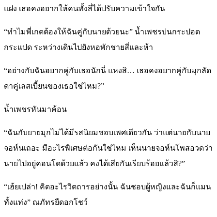
แฝง เธอคงอยากให้คนทั้งสี่ได้ปรับความเข้าใจกัน
“ทำไมพี่เกดต้องให้ฉันคู่กับนายด้วยนะ” น้ำเพชรบ่นกระปอด
กระแปด ระหว่างเดินไปยังหอพักชายสี่และห้า
“อย่างกับฉันอยากคู่กับเธอนักนี่ แหงสิ… เธอคงอยากคู่กับมุกลัด
ดาคู่เลสเบี้ยนของเธอใช่ไหม?”
น้ำเพชรหันมาค้อน
“ฉันกับยายมุกไม่ได้มีรสนิยมชอบเพศเดียวกัน ว่าแต่นายกับนาย
จอห์นเถอะ มีอะไรพิเศษต่อกันใช่ไหม เห็นนายจอห์นโพสอวดว่า
นายไปอยู่คอนโดด้วยแล้ว คงได้เสียกันเรียบร้อยแล้วสิ?”
“เฮ้ยเปล่า! คิดอะไรวิตถารอย่างนั้น ฉันชอบผู้หญิงและฉันก็แมน
ทั้งแท่ง” ณภัทรยืดอกโชว์