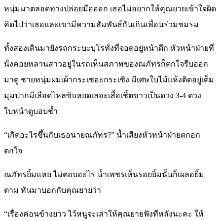
หนุ่มมาตลอดทางปล่อยมือออก เธอไม่อยากให้คุณยายเข้าใจผิด
คิดไปว่าเธอและเขามีความสัมพันธ์กันเกินเพื่อนร่วมชมรม
ทั้งสองเดินมายังรถกระบะบุโรทั่งที่จอดอยู่หน้าตึก หัวหน้าฝ่ายที่
นั่งคอยหลานสาวอยู่ในรถเห็นสภาพของณภัทรก็ตกใจรีบออก
มาดู ชายหนุ่มผมเผ้ากระเซอะกระเซิง มีเศษใบไม้แห้งติดอยู่เต็ม
มุมปากมีเลือดไหลซิบหยดเลอะเสื้อเชิ้ตขาวเป็นดวง 3-4 ดวง
ใบหน้าดูบอบช้ำ
“เกิดอะไรขึ้นกับเธอนายณภัทร?” น้ำเสียงหัวหน้าฝ่ายตกอก
ตกใจ
ณภัทรยิ้มแหย ไม่ตอบอะไร น้ำเพชรเห็นรอยยิ้มนั้นก็เผลอยิ้ม
ตาม หันมาบอกกับคุณยายว่า
“เรื่องค่อนข้างยาว ไว้หนูจะเล่าให้คุณยายฟังทีหลังนะคะ ให้