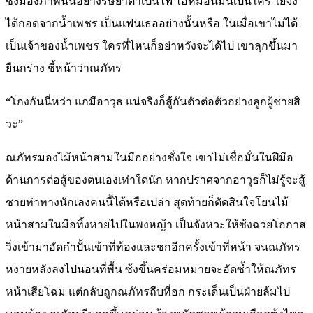
ซ้งมองภาพนั้นอย่างริษยาตาเป็นไฟ ไอ้หมอนี่มันเป็นใคร ใยจึง
ได้กอดจากน้ำเพชร เป็นแฟนเธออย่างนั้นหรือ ในเมื่อเขาไม่ได้
เป็นเจ้าของน้ำเพชร ใครที่ไหนก็อย่าหวังจะได้ไป เขาลุกขึ้นมา
ยืนกร่าง ชี้หน้าว่าณภัทร
“โกงกันนี่หว่า แกมีอาวุธ แน่จริงก็สู้กันตัวต่อตัวอย่างลูกผู้ชายสิ
วะ”
ณภัทรมองไม้หน้าสามในมืออย่างชั่งใจ เขาไม่เชื่อมั่นในฝีมือ
ด้านการต่อสู้ของตนเองเท่าใดนัก หากปราศจากอาวุธก็ไม่รู้จะสู้
ชายท่าทางนักเลงคนนี้ได้หรือเปล่า สุดท้ายก็ตัดสินใจโยนไม้
หน้าสามในมือทิ้งหายไปในพงหญ้า เป็นจังหวะให้ซ้งฉวยโอกาส
วิ่งเข้ามาอัดกำปั้นเข้าที่ท้องและชกอีกครั้งเข้าที่หน้า จนณภัทร
หงายหลังลงไปนอนที่พื้น ซ้งขึ้นคร่อมหมายจะอัดซ้ำให้ณภัทร
หน้าเสียโฉม แต่กลับถูกณภัทรถีบที่อก กระเด็นเป็นฝ่ายล้มไป