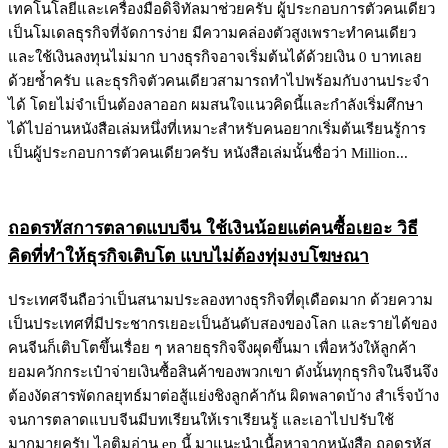
เทคโนโลยีและเครื่องมือดิจิทัลมาช่วยครับ ผู้ประกอบการตัวคนเดียว
เป็นโมเดลธุรกิจที่จัดการง่าย มีความคล่องตัวสูงเพราะทำคนเดียว
และใช้เงินลงทุนไม่มาก บางธุรกิจอาจเริ่มต้นได้ด้วยเงิน 0 บาทเลย
ด้วยซ้ำครับ และธุรกิจตัวคนเดียวสามารถทำไปพร้อมกับงานประจำ
ได้ โดยไม่จำเป็นต้องลาออก ผมสนใจแนวคิดนี้และกำลังเริ่มศึกษา
ได้ไปอ่านหนังสือเล่มหนึ่งที่เหมาะสำหรับคนอยากเริ่มต้นเรียนรู้การ
เป็นผู้ประกอบการตัวคนเดียวครับ หนังสือเล่มนั้นชื่อว่า Million...
ถอดรหัสการตลาดแบบจีน ใช้เงินน้อยแต่คนซื้อเยอะ วิธี
คิดที่ทำให้ธุรกิจเติบโต แบบไม่ต้องทุ่มงบโฆษณา
ประเทศจีนถือว่าเป็นสนามประลองทางธุรกิจที่ดุเดือดมาก ด้วยความ
เป็นประเทศที่มีประชากรเยอะเป็นอันดับสองของโลก และรายได้ของ
คนจีนก็เติบโตขึ้นเรื่อย ๆ หลายธุรกิจจึงผุดขึ้นมา เพื่อหวังให้ลูกค้า
ยอมควักกระเป๋าจ่ายเงินซื้อสินค้าของพวกเขา ดังนั้นทุกธุรกิจในจีนจึง
ต้องงัดสารพัดกลยุทธ์มาต่อสู้แย่งชิงลูกค้ากัน ผิดพลาดบ้าง สำเร็จบ้าง
จนการตลาดแบบจีนมีบทเรียนให้เราเรียนรู้ และเอาไปปรับใช้
มากมายครับ ไอติมอ่าน ep นี้ มาแนะนำเนื้อหาจากหนังสือ ถอดรหัส