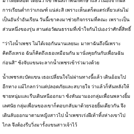
มาโดยตลอด ได้ยินว่าเขาพ้นสภาพนักศึกษาแล้ว เนื่องจากผล
การเรียนต่ำกว่าเกณฑ์ แน่ล่ะสิ เพราะเห็นเตร็ดแตร่เที่ยวเล่นไม่
เป็นอันร่ำอันเรียน วันนี้เขาคงมาช่วยกิจกรรมที่คณะ เพราะเป็น
ส่วนหนึ่งของรุ่น สานต่อวัฒนธรรมที่เข้าใจกันไปเองว่าศักดิ์สิทธิ์
“ว่าไงน้ำเพชร ไม่ได้เจอกันนานเลยนะ มาหาฉันถึงนี่เพราะ
คิดถึงเหรอ ฉันก็คิดถึงเธอเหมือนกัน มานั่งคุยกันกับเพื่อนฉัน
ก่อนสิ” ซ้งจับแขนจะลากน้ำเพชรเข้าร่วมวงด้วย
น้ำเพชรสะบัดแขน เธอเปลี่ยนใจไม่ผ่านทางนี้แล้ว เดินอ้อมไป
อีกทาง แม้ไกลกว่าแต่ปลอดภัยและสบายใจ ว่าแล้วก็หันหลังให้
ชายหนุ่มและรีบเดินหนีออกมา ซ้งหันมามองกลุ่มเพื่อนพลางยิ้ม
เลศนัย กลุ่มเพื่อนของเขาก็ตอบกลับมาด้วยรอยยิ้มเดียวกัน จึง
เดินลับออกมาตามหญิงสาวไป น้ำเพชรเร่งฝีเท้าทิ้งห่างเขาไป
ไกล จึงต้องรีบวิ่งมารั้งแขนสาวเจ้าไว้