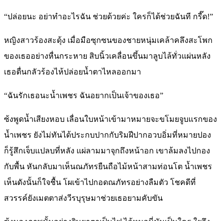
“ปล่อยนะ อย่าทำอะไรฉัน ช่วยด้วยค่ะ ใครก็ได้ช่วยฉันที กรี๊ด!”
หญิงสาวร้องสะดุ้ง เมื่อมือซุกซนของชายหนุ่มเคล้าคลึงสะโพก
ของเธออย่างหื่นกระหาย สิบนิ้วเคลื่อนขึ้นมาลูบไล้ทั่วแผ่นหลัง
เธอตื่นกลัวร้องไห้ปล่อยน้ำตาไหลออกมา
“ฉันรักเธอนะน้ำเพชร ฉันอยากเป็นเจ้าของเธอ”
ซ้งพูดน้ำเสียงหอบ เลื่อนใบหน้าเข้ามาหมายจะขโมยจูบแรกของ
น้ำเพชร ยังไม่ทันได้ประกบปากกับริมฝีปากอวบอิ่มที่หมายปอง
ก็รู้สึกเจ็บแปลบที่หลัง แผ่ลามมาจุกถึงหน้าอก เขาล้มลงไปกอง
กับพื้น หันกลับมาเห็นณภัทรยืนถือไม้หน้าสามท่อนโต น้ำเพชร
เห็นดังนั้นก็ใจชื้น โผเข้าไปกอดณภัทรอย่างลืมตัว โชคดีที่
สวรรค์ยังเมตตาส่งวีรบุรุษมาช่วยเธอยามคับขัน