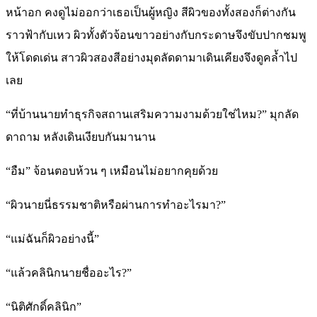
หน้าอก คงดูไม่ออกว่าเธอเป็นผู้หญิง สีผิวของทั้งสองก็ต่างกัน
ราวฟ้ากับเหว ผิวทั้งตัวจ้อนขาวอย่างกับกระดาษจึงขับปากชมพู
ให้โดดเด่น สาวผิวสองสีอย่างมุดลัดดามาเดินเคียงจึงดูคล้ำไป
เลย
“ที่บ้านนายทำธุรกิจสถานเสริมความงามด้วยใช่ไหม?” มุกลัด
ดาถาม หลังเดินเงียบกันมานาน
“อืม” จ้อนตอบห้วน ๆ เหมือนไม่อยากคุยด้วย
“ผิวนายนี่ธรรมชาติหรือผ่านการทำอะไรมา?”
“แม่ฉันก็ผิวอย่างนี้”
“แล้วคลินิกนายชื่ออะไร?”
“นิติศักดิ์คลินิก”