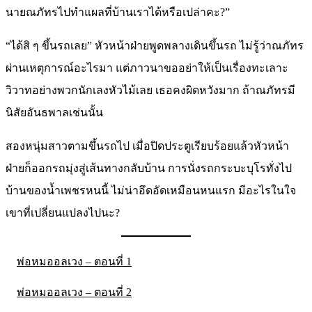
นายณภัทรไปทำแผลที่บ้านเราได้หรือเปล่าคะ?”
“ได้สิ ๆ ขึ้นรถเลย” หัวหน้าฝ่ายพูดพลางเดินขึ้นรถ ไม่รู้ว่าณภัทร
ผ่านเหตุการณ์อะไรมา แต่ภาวนาขออย่าให้เป็นเรื่องทะเลาะ
วิวาทอย่างพวกนักเลงหัวไม้เลย เธอคงผิดหวังมาก ถ้าณภัทรมี
นิสัยอันธพาลเช่นนั้น
สองหนุ่มสาวตามขึ้นรถไป เมื่อปิดประตูเรียบร้อยแล้วหัวหน้า
ฝ่ายก็ออกรถมุ่งสู่เส้นทางกลับบ้าน การนั่งรถกระบะบุโรทั่งไป
บ้านของน้ำเพชรหนนี้ ไม่น่าอึดอัดเหมือนหนแรก มีอะไรในใจ
เขาที่เปลี่ยนแปลงไปนะ?
พ่อหมออลเวง – ตอนที่ 1
พ่อหมออลเวง – ตอนที่ 2