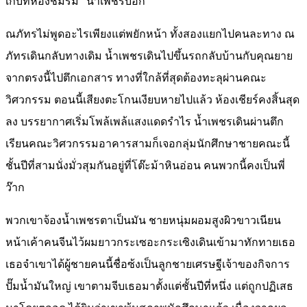
เก็บที่ห้องชมรม” น้ำเพชรบอก
ณภัทรไม่พูดอะไรเพียงแต่พยักหน้า ทั้งสองแยกไปคนละทาง ณ
ภัทรเดินกลับทางเดิม น้ำเพชรเดินไปขึ้นรถกลับบ้านกับคุณยาย
จากตรงนี้ไปตึกเอกสาร ทางที่ใกล้ที่สุดต้องทะลุผ่านคณะ
วิศวกรรม ตอนนี้เสียงตะโกนเงียบหายไปแล้ว ห้องเชียร์คงสิ้นสุด
ลง บรรยากาศเริ่มโพล้เพล้แสงแดดรำไร น้ำเพชรเดินผ่านตึก
เรียนคณะวิศวกรรมอาคารสามก็เจอกลุ่มนักศึกษาชายคณะนี้
ชั้นปีที่สามนั่งมั่วสุมกันอยู่ที่โต๊ะม้าหินอ่อน คนพวกนี้คงเป็นพี่
ว๊าก
พวกเขาจ้องน้ำเพชรตาเป็นมัน ชายหนุ่มผอมสูงผิวขาวเนียน
หน้าเค้าคนจีนไว้ผมยาวกระเซอะกระเซิงเดินเข้ามาทักทายเธอ
เธอจำเขาได้ผู้ชายคนนี้ชื่อซ้งเป็นลูกชายเศรษฐีเจ้าของกิจการ
ปั๊มน้ำมันใหญ่ เขาตามจีบเธอมาตั้งแต่ชั้นปีที่หนึ่ง แต่ถูกปฏิเสธ