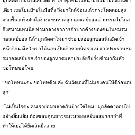
มุกลัดดาตะโกนเสียงดัง ทำเอาทุกคนในสนามหันมามองเป็นตา
เดียว เธอโยนป้ายในมือทิ้ง วิ่งมาใกล้จ้อนแล้วกระโดดลอยสูง
จากพื้น เกร็งฝ่ามือง้างแขนหวดลูกวอลเล่ย์บอลเจ้ากรรมไปไกล
ถึงสนามเทนนิส ท่ามกลางอาการอ้าปากค้างของคนในชมรม
วอลเล่ย์บอล นี่ถ้ามุกลัดดาไม่มาช่วย ปล่อยลูกบอลนั่นอัดเข้า
หน้าจ้อน มีหวังเขาได้นอนเป็นเจ้าชายนิทราแน่ สาวประธานชม
รมวอลเล่ย์บอลเจ้าของลูกหวดมหาประลัยรีบวิ่งเข้ามาก้มหัว
ขอโทษขอโพย
“ขอโทษนะคะ ขอโทษด้วยค่ะ ฉันผิดเองที่ไม่มองคนให้ดีก่อนตบ
ลูก”
“ไม่เป็นไรค่ะ คนเราย่อมพลาดกันบ้างใช่ไหม” มุกลัดดาตอบไป
อย่างยิ้มแย้ม ต้องขอบคุณสาวชมรมวอลเล่ย์บอลมากกว่าที่
ทำให้เธอได้ยืดเส้นยืดสาย