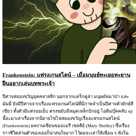
Frankenstein: แฟรงเกนสไตน์ – เมื่อมนุษย์ทะเยอทะยาน
ฝืนอยากเล่นบทพระเจ้า
ปีศาจสยองขวัญยุคคลาสสิก นอกจากแดร็กคูล่า มนุษย์หมาป่า และ
มัมมี่ ยังมีปีศาจจากเรื่องแฟรงเกนสไตน์ที่มีภาพจำเป็นปีศาจตัวยักษ์สี
เขียว ทั้งตัวมีแต่รอยเย็บ ตรงขมับมีหมุดเหล็กปักอยู่ ไอติมบุ๊คคลับ ep
นี้จะมาเล่าเรื่องจากนิยายไซไฟสยองขวัญเรื่องแฟรงเกนสไตน์
(Frankenstein) ผลงานเขียนของแมรี เชลลีย์ (Mary Shelley) ซึ่งเรื่อง
ราวชีวิตส่วนตัวของเธอก็น่าสนใจมาก ไว้ผมจะเล่าให้เพื่อน ๆ ฟังใน