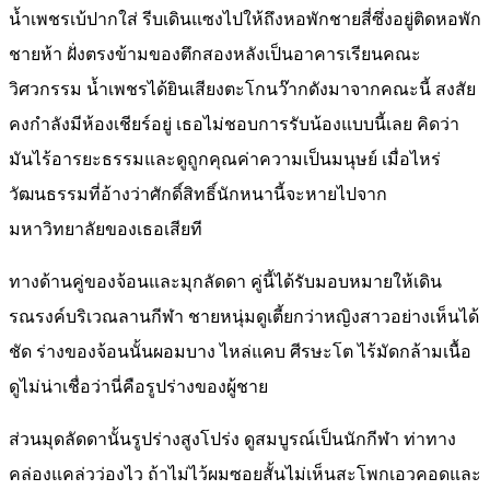
น้ำเพชรเบ้ปากใส่ รีบเดินแซงไปให้ถึงหอพักชายสี่ซึ่งอยู่ติดหอพัก
ชายห้า ฝั่งตรงข้ามของตึกสองหลังเป็นอาคารเรียนคณะ
วิศวกรรม น้ำเพชรได้ยินเสียงตะโกนว๊ากดังมาจากคณะนี้ สงสัย
คงกำลังมีห้องเชียร์อยู่ เธอไม่ชอบการรับน้องแบบนี้เลย คิดว่า
มันไร้อารยะธรรมและดูถูกคุณค่าความเป็นมนุษย์ เมื่อไหร่
วัฒนธรรมที่อ้างว่าศักดิ์สิทธิ์นักหนานี้จะหายไปจาก
มหาวิทยาลัยของเธอเสียที
ทางด้านคู่ของจ้อนและมุกลัดดา คู่นี้ได้รับมอบหมายให้เดิน
รณรงค์บริเวณลานกีฬา ชายหนุ่มดูเตี้ยกว่าหญิงสาวอย่างเห็นได้
ชัด ร่างของจ้อนนั้นผอมบาง ไหล่แคบ ศีรษะโต ไร้มัดกล้ามเนื้อ
ดูไม่น่าเชื่อว่านี่คือรูปร่างของผู้ชาย
ส่วนมุดลัดดานั้นรูปร่างสูงโปร่ง ดูสมบูรณ์เป็นนักกีฬา ท่าทาง
คล่องแคล่วว่องไว ถ้าไม่ไว้ผมซอยสั้นไม่เห็นสะโพกเอวคอดและ