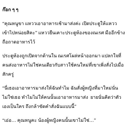
ก๊อก ๆ ๆ
“คุณหนูขา แหววเอาอาหารเช้ามาส่งค่ะ เปิดประตูให้แหวว
เข้าไปหน่อยสิคะ” แหววยืนเคาะประตูห้องของณเรศ มืออีกข้าง
ถือถาดอาหารไว้
ประตูห้องถูกเปิดจากด้านใน ณเรศโผล่หน้าออกมา แปลกใจที่
คนส่งอาหารไม่ใช่คนเดียวกับสาวใช้คนใหม่ที่เขาเพิ่งสั่งไปเมื่อ
สักครู่
“นี่เธอเอาอาหารมาส่งให้ฉันทำไม ฉันสั่งผู้หญิงที่มาใหม่นั่น
ไม่ใช่เธอ ทำไมไม่ให้คนนั้นเอาอาหารมาส่ง ยายนั่นคิดว่าตัว
เองเป็นใคร ถึงกล้าขัดคำสั่งฉันแบบนี้”
“เอ่อ… คุณหนูคะ น้องผู้หญิงคนนั้นเขาไม่ใช่…”