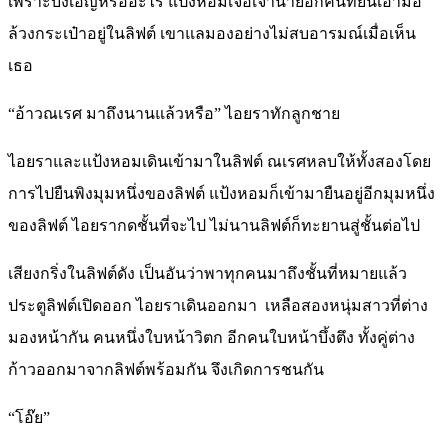
เพราะบังเอิญหรืออะไร แป้งหอมเจอเจ้านายอีกคนที่ยืนเอามือ
ล้วงกระเป๋าอยู่ในลิฟต์ เขาแลมองอย่างไม่สบอารมณ์เมื่อเห็น
เธอ
“อ้าวณเรศ มาถึงนานแล้วหรือ” ไอยราทักลูกชาย
ไอยราและแป้งหอมเดินเข้ามาในลิฟต์ ณเรศหลบให้ทั้งสองโดย
การไปยืนพิงมุมหนึ่งของลิฟต์ แป้งหอมก็เข้ามายืนอยู่อีกมุมหนึ่ง
ของลิฟต์ ไอยรากดชั้นที่จะไป ไม่นานลิฟต์ก็ทะยานสู่ชั้นต่อไป
เสียงกริ่งในลิฟต์ดัง เป็นอันว่าพาทุกคนมาถึงชั้นที่หมายแล้ว
ประตูลิฟต์เปิดออก ไอยราเดินออกมา เหลือสองหนุ่มสาวที่ต่าง
มองหน้ากัน คนหนึ่งใบหน้าวิตก อีกคนใบหน้าบึ้งตึง ทั้งคู่ต่าง
ก้าวออกมาจากลิฟต์พร้อมกัน จึงเกิดการชนกัน
“โอ๊ย”