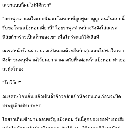
เลขาแบบนี้ผมไม่มีดีกว่า”
“อย่าพูดเอาแต่ใจแบบนั้น แม่ไม่ชอบที่ลูกพูดจาดูถูกคนอื่นแบบนี้
รีบขอโทษแป้งหอมเดี๋ยวนี้” ไอยราพูดทำหน้าจริงจังใส่ณเรศ
นิสัยก้าวร้าวเป็นเด็กของเขา เมื่อไหร่จะแก้ได้เสียที
ณเรศหน้าร้อนผ่าว มองแป้งหอมด้วยสีหน้าสุดแสนไม่พอใจ เขา
ดึงผ้าขนหนูที่พาดไว้บนบ่า ฟาดลงกับพื้นต่อหน้าแป้งหอม ทำเธอ
สะดุ้งโหยง
“โถ่โว้ย!”
ณเรศตะโกนลั่น แล้วเดินจ้ำอ้าวกลับเข้าห้องตนเอง ก่อนจะปิด
ประตูเสียงดังประชด
ไอยราเดินเข้ามาปลอบขวัญแป้งหอม วันนี้ลูกของเธอทำเธอเสีย