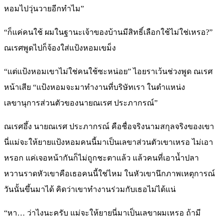
หอมไปวุ่นวายอีกทำไม”
“ก็แค่คนใช้ ผมในฐานะเจ้าของบ้านมีสิทธิ์เลือกใช้ไม่ใช่เหรอ?”
ณเรศพูดไปก็จ้องใส่แป้งหอมเขม็ง
“แต่แป้งหอมเขาไม่ใช่คนใช้ซะหน่อย” ไอยราเว้นช่วงพูด ณเรศ
หน้าเสีย “แป้งหอมจะมาทำงานที่บริษัทเรา ในตำแหน่ง
เลขานุการส่วนตัวของนายณเรศ ประภากรณ์”
ณเรศอึ้ง นายณเรศ ประภากรณ์ คือชื่อจริงนามสกุลจริงของเขา
นี่แม่จะให้ยายแป้งหอมคนนี้มาเป็นเลขาส่วนตัวเขาเหรอ ไม่เอา
หรอก แค่เจอหน้ากันก็ไม่ถูกชะตาแล้ว แล้วคนที่เอาน้ำปลา
หวานราดหัวเขาคือเธอคนนี้ใช่ไหม ในหัวเขานึกภาพเหตุการณ์
วันนั้นขึ้นมาได้ คิดว่าเขาทำงานร่วมกับเธอไม่ได้แน่
“หา… ว่าไงนะครับ แม่จะให้ยายนี่มาเป็นเลขาผมเหรอ ถ้ามี