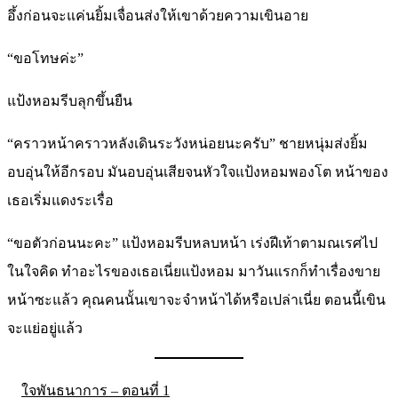
อึ้งก่อนจะแค่นยิ้มเจื่อนส่งให้เขาด้วยความเขินอาย
“ขอโทษค่ะ”
แป้งหอมรีบลุกขึ้นยืน
“คราวหน้าคราวหลังเดินระวังหน่อยนะครับ” ชายหนุ่มส่งยิ้ม
อบอุ่นให้อีกรอบ มันอบอุ่นเสียจนหัวใจแป้งหอมพองโต หน้าของ
เธอเริ่มแดงระเรื่อ
“ขอตัวก่อนนะคะ” แป้งหอมรีบหลบหน้า เร่งฝีเท้าตามณเรศไป
ในใจคิด ทำอะไรของเธอเนี่ยแป้งหอม มาวันแรกก็ทำเรื่องขาย
หน้าซะแล้ว คุณคนนั้นเขาจะจำหน้าได้หรือเปล่าเนี่ย ตอนนี้เขิน
จะแย่อยู่แล้ว
ใจพันธนาการ – ตอนที่ 1