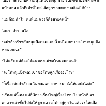
ไอยราตกใจกับความหุนหันของลูกชาย รีบดึงเขาออกห่างจาก
แป้งหอม แล้วตีเข้าที่ไหล่ เผื่อลูกชายจะสงบสติลงได้บ้าง
“แม่ตีผมทำไม คนที่แม่ควรตีคือยายคนนี้”
ไอยราคำรามใส่
“อย่าก้าวร้าวกับหนูแป้งหอมแบบนี้ แม่ไม่ชอบ ขอโทษหนูแป้ง
หอมเลยนะ”
“ไม่ครับ แม่ต้องให้คนของแม่ขอโทษผมก่อนสิ”
“จะให้หนูแป้งหอมเขาขอโทษลูกเรื่องอะไร?”
“ก็เรื่องขัดคำสั่งผม ไม่ยอมเอาอาหารมาส่งให้ผมยังไงล่ะ”
“เรื่องแค่นี้เอง แม่ก็นึกว่าเรื่องใหญ่เรื่องโตอะไร หน้าที่เอา
อาหารเช้าขึ้นไปส่งให้ลูก แหววก็ทำอยู่ทุกวัน แล้วจะให้แป้ง