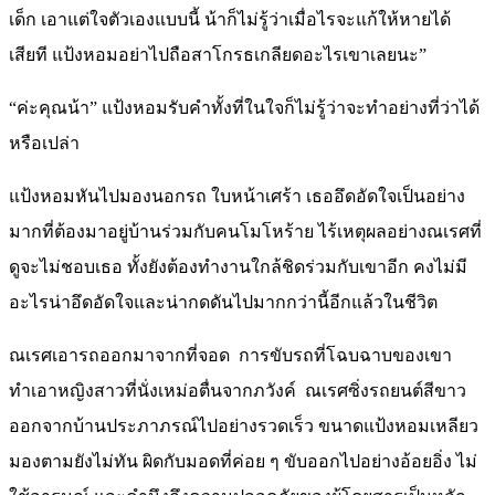
เด็ก เอาแต่ใจตัวเองแบบนี้ น้าก็ไม่รู้ว่าเมื่อไรจะแก้ให้หายได้
เสียที แป้งหอมอย่าไปถือสาโกรธเกลียดอะไรเขาเลยนะ”
“ค่ะคุณน้า” แป้งหอมรับคำทั้งที่ในใจก็ไม่รู้ว่าจะทำอย่างที่ว่าได้
หรือเปล่า
แป้งหอมหันไปมองนอกรถ ใบหน้าเศร้า เธออึดอัดใจเป็นอย่าง
มากที่ต้องมาอยู่บ้านร่วมกับคนโมโหร้าย ไร้เหตุผลอย่างณเรศที่
ดูจะไม่ชอบเธอ ทั้งยังต้องทำงานใกล้ชิดร่วมกับเขาอีก คงไม่มี
อะไรน่าอึดอัดใจและน่ากดดันไปมากกว่านี้อีกแล้วในชีวิต
ณเรศเอารถออกมาจากที่จอด การขับรถที่โฉบฉาบของเขา
ทำเอาหญิงสาวที่นั่งเหม่อตื่นจากภวังค์ ณเรศซิ่งรถยนต์สีขาว
ออกจากบ้านประภาภรณ์ไปอย่างรวดเร็ว ขนาดแป้งหอมเหลียว
มองตามยังไม่ทัน ผิดกับมอดที่ค่อย ๆ ขับออกไปอย่างอ้อยอิ่ง ไม่