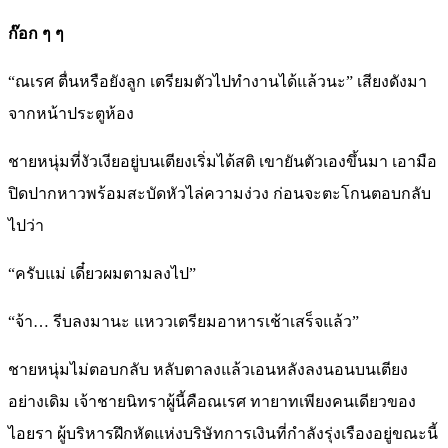
ก๊อก ๆ ๆ
“ณเรศ ตื่นหรือยังลูก เตรียมตัวไปทำงานได้แล้วนะ” เสียงดังมา
จากหน้าประตูห้อง
ชายหนุ่มที่งัวเงียอยู่บนเตียงเริ่มได้สติ เขายันตัวเองขึ้นมา เอามือ
ปิดปากหาวพร้อมสะบัดหัวไล่ความง่วง ก่อนจะตะโกนตอบกลับ
ไปว่า
“ครับแม่ เดี๋ยวผมตามลงไป”
“จ้า… รีบลงมานะ แหววเตรียมอาหารเช้าเสร็จแล้ว”
ชายหนุ่มไม่ตอบกลับ หลับตาลงแล้วเอนหลังลงนอนบนเตียง
อย่างเดิม เจ้าชายนิทราผู้นี้คือณเรศ ทายาทเพียงคนเดียวของ
ไอยรา ผู้บริหารฝึกหัดแห่งบริษัทการเงินที่กำลังรุ่งเรืองอยู่ขณะนี้