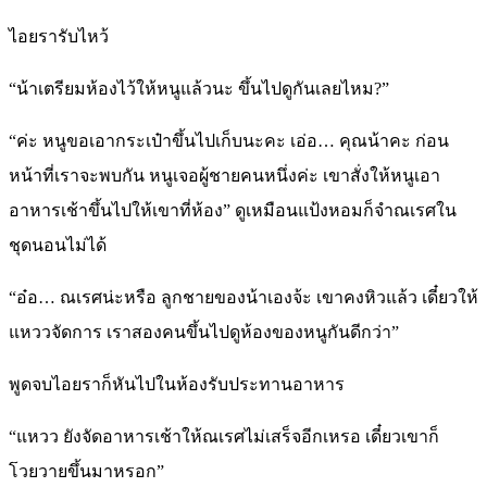
ไอยรารับไหว้
“น้าเตรียมห้องไว้ให้หนูแล้วนะ ขึ้นไปดูกันเลยไหม?”
“ค่ะ หนูขอเอากระเป๋าขึ้นไปเก็บนะคะ เอ่อ… คุณน้าคะ ก่อน
หน้าที่เราจะพบกัน หนูเจอผู้ชายคนหนึ่งค่ะ เขาสั่งให้หนูเอา
อาหารเช้าขึ้นไปให้เขาที่ห้อง” ดูเหมือนแป้งหอมก็จำณเรศใน
ชุดนอนไม่ได้
“อ๋อ… ณเรศน่ะหรือ ลูกชายของน้าเองจ้ะ เขาคงหิวแล้ว เดี๋ยวให้
แหววจัดการ เราสองคนขึ้นไปดูห้องของหนูกันดีกว่า”
พูดจบไอยราก็หันไปในห้องรับประทานอาหาร
“แหวว ยังจัดอาหารเช้าให้ณเรศไม่เสร็จอีกเหรอ เดี๋ยวเขาก็
โวยวายขึ้นมาหรอก”