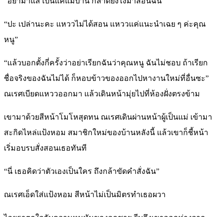
“อย่ามาแส่ เป็นแค่แม่บ้าน กล้าดียังไงมาสอนฉัน”
“ปะ เปล่านะคะ แหววไม่ได้สอน แหววแค่แนะนำเฉย ๆ ค่ะคุณ
หนู”
“แล้วบอกตั้งกี่ครั้งว่าอย่าเรียกฉันว่าคุณหนู ฉันไม่ชอบ ถ้าเรียก
ชื่อจริงของฉันไม่ได้ ก็หอบข้าวของออกไปหางานใหม่ที่อื่นซะ”
ณเรศเบียดแหววออกมา แล้วเดินหน้ามุ่ยไปที่ห้องฝั่งตรงข้าม
เขามาด้วยสีหน้าโมโหสุดทน ณเรศเดินผ่านหน้าผู้เป็นแม่ เข้ามา
สะกิดไหล่แป้งหอม สมาชิกใหม่ของบ้านหลังนี้ แล้วเขาก็ชี้หน้า
เริ่มอบรบสั่งสอนเธอทันที
“นี่ เธอคิดว่าตัวเองเป็นใคร ถึงกล้าขัดคำสั่งฉัน”
ณเรศเอ็ดใส่แป้งหอม สีหน้าไม่เป็นมิตรทำเธอผวา