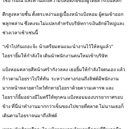
ใช้อารมณ์ และคำนึงถึงความปลอดภัยของผู้โดยสารเป็นหลัก
ตึกสูงหลายชั้น ตั้งตระหง่านอยู่เบื้องหน้าแป้งหอม ผู้คนเข้าออก
พลุกพล่าน ซึ่งคงจะไม่แปลกสำหรับบริษัทการเงินยักษ์ใหญ่และ
ช่วงเวลาเช้าเช่นนี้
“เข้าไปกันเถอะจ้ะ น้าเตรียมคนแนะนำงานไว้ให้หนูแล้ว”
ไอยรายิ้มให้กำลังใจ เดินนำพนักงานคนใหม่เข้าบริษัท
แป้งหอมคลายสีหน้าเศร้ากังวลลง เธอยิ้มให้กำลังใจตนเอง แล้ว
ก้าวตามไอยราไปให้ทัน ระหว่างทางก่อนถึงลิฟต์มีพนักงาน
มากหน้าหลายตาไหว้ทักทายไอยราด้วยความเคารพ และ
ไอยราก็ยิ้มอย่างมีไมตรีให้ทุกคน แป้งหอมมองบรรยากาศรอบ
ข้าง ที่นี่น่าทำงานมากกว่าเข็นของไปขายที่ตลาด ไม่นานเธอก็
เดินตามไอยราจนมาถึงลิฟต์