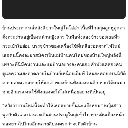
บ้านประภากรณ์หลังสีขาวใหญ่โตโอ่อ่า เนื้อที่ไกลสุดลูกหูลูกตา
ตั้งตระง่านอยู่เบื้องหน้าหญิงสาว ในมือทั้งสองข้างของเธอหิ้ว
กระเป๋าใบย่อม บรรจุข้าวของเครื่องใช้ที่เหลือรอดจากไฟไหม้
เธอคนนี้คงจะมาสมัครเป็นแม่บ้านคนใหม่ของบ้านใหญ่หลังนี้
เพราะที่นี่มีคนงานและแม่บ้านอย่างละคนเอง ลำพังแค่สองคน
ดูแลความสะอาดภายในบ้านก็เหนื่อยเต็มที ไหนจะคอยปรนนิบัติ
ความสะดวกสบายให้แก่เจ้าของบ้านทั้งสองคนอีก หากได้คนมา
ช่วยอีกแรง คนใช้ทั้งสองจะได้ไม่เหนื่อยอย่างที่เป็นอยู่
“หวังว่างานใหม่นี้จะทำให้เธอสบายขึ้นนะแป้งหอม” หญิงสาว
พูดกับตัวเอง ก่อนจะเดินผ่านประตูใหญ่เข้าไป ทางเดินเบื้องหน้า
ทอดยาวไปไกลอีกหลายสิบเมตรกว่าจะถึงตัวบ้าน