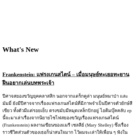
What's New
Frankenstein: แฟรงเกนสไตน์ – เมื่อมนุษย์ทะเยอทะยาน
ฝืนอยากเล่นบทพระเจ้า
ปีศาจสยองขวัญยุคคลาสสิก นอกจากแดร็กคูล่า มนุษย์หมาป่า และ
มัมมี่ ยังมีปีศาจจากเรื่องแฟรงเกนสไตน์ที่มีภาพจำเป็นปีศาจตัวยักษ์สี
เขียว ทั้งตัวมีแต่รอยเย็บ ตรงขมับมีหมุดเหล็กปักอยู่ ไอติมบุ๊คคลับ ep
นี้จะมาเล่าเรื่องจากนิยายไซไฟสยองขวัญเรื่องแฟรงเกนสไตน์
(Frankenstein) ผลงานเขียนของแมรี เชลลีย์ (Mary Shelley) ซึ่งเรื่อง
ราวชีวิตส่วนตัวของเธอก็น่าสนใจมาก ไว้ผมจะเล่าให้เพื่อน ๆ ฟังใน