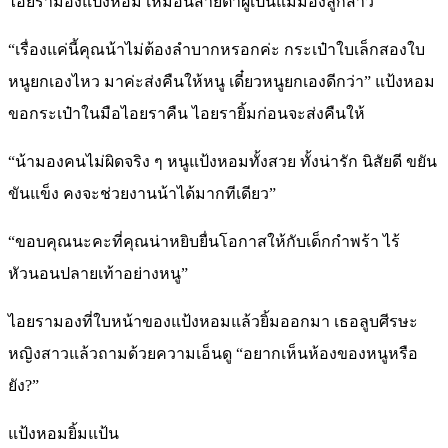
ไอยรามองแป้งหอม เหมือนสายตาผู้เป็นแม่มองลูกสาว
“เรื่องแค่นี้คุณน้าไม่ต้องลำบากหรอกค่ะ กระเป๋าใบเล็กสองใบ
หนูยกเองไหว มาค่ะส่งคืนให้หนู เดี๋ยวหนูยกเองดีกว่า” แป้งหอม
ขอกระเป๋าในมือไอยราคืน ไอยรายิ้มก่อนจะส่งคืนให้
“น้ามองคนไม่ผิดจริง ๆ หนูแป้งหอมทั้งสวย ทั้งน่ารัก นิสัยดี ขยัน
ขันแข็ง คงจะช่วยงานน้าได้มากทีเดียว”
“ขอบคุณนะคะที่คุณน่าหยิบยื่นโอกาสให้กับเด็กกำพร้า ไร้
หัวนอนปลายเท้าอย่างหนู”
ไอยรามองที่ใบหน้าของแป้งหอมแล้วยิ้มออกมา เธอลูบศีรษะ
หญิงสาวแล้วถามด้วยความเอ็นดู “อยากเห็นห้องของหนูหรือ
ยัง?”
แป้งหอมยิ้มแป้น