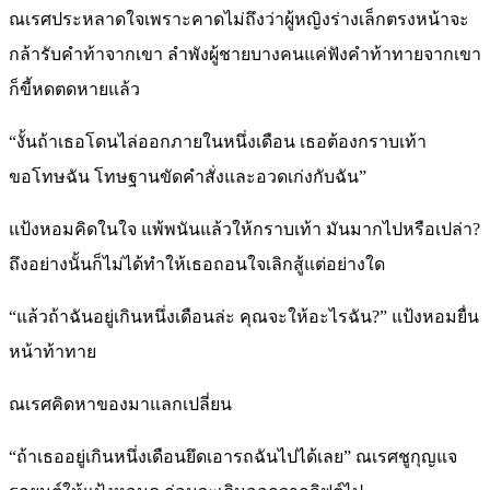
ณเรศประหลาดใจเพราะคาดไม่ถึงว่าผู้หญิงร่างเล็กตรงหน้าจะ
กล้ารับคำท้าจากเขา ลำพังผู้ชายบางคนแค่ฟังคำท้าทายจากเขา
ก็ขี้หดตดหายแล้ว
“งั้นถ้าเธอโดนไล่ออกภายในหนึ่งเดือน เธอต้องกราบเท้า
ขอโทษฉัน โทษฐานขัดคำสั่งและอวดเก่งกับฉัน”
แป้งหอมคิดในใจ แพ้พนันแล้วให้กราบเท้า มันมากไปหรือเปล่า?
ถึงอย่างนั้นก็ไม่ได้ทำให้เธอถอนใจเลิกสู้แต่อย่างใด
“แล้วถ้าฉันอยู่เกินหนึ่งเดือนล่ะ คุณจะให้อะไรฉัน?” แป้งหอมยื่น
หน้าท้าทาย
ณเรศคิดหาของมาแลกเปลี่ยน
“ถ้าเธออยู่เกินหนึ่งเดือนยึดเอารถฉันไปได้เลย” ณเรศชูกุญแจ