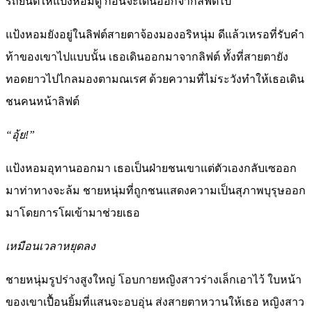
รถยนต์ให้แป้งหอมดู ก่อนจะเดินออกจากลิฟต์ไป
แป้งหอมยังอยู่ในลิฟต์สายตาจ้องมองอริหนุ่ม ดีแล้วเหรอที่รับคำ
ท้าของเขาไปแบบนั้น เธอเดินออกมาจากลิฟต์ ทั้งที่สายตายัง
ทอดยาวไปไกลมองตามณเรศ ด้วยความที่ไม่ระวังทำให้เธอเดิน
ชนคนหน้าลิฟต์
“อุ้ย!”
แป้งหอมอุทานออกมา เธอเป็นฝ่ายชนเขาแต่ตัวเองกลับเซออก
มาท่าทางจะล้ม ชายหนุ่มที่ถูกชนแสดงความเป็นสุภาพบุรุษออก
มาโดยการโผเข้ามาช่วยเธอ
เหมือนเวลาหยุดลง
ชายหนุ่มรูปร่างสูงใหญ่ โอบกายหญิงสาวร่างเล็กเอาไว้ ใบหน้า
ของเขาเปื้อนยิ้มที่แสนจะอบอุ่น ส่งสายตาหวานให้เธอ หญิงสาว