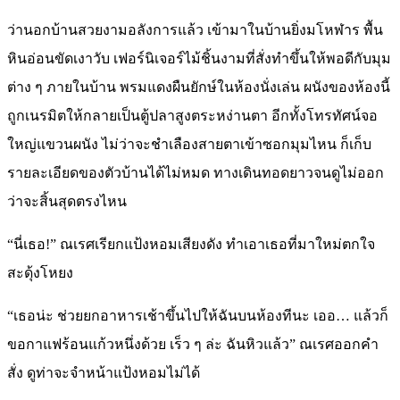
ว่านอกบ้านสวยงามอลังการแล้ว เข้ามาในบ้านยิ่งมโหฬาร พื้น
หินอ่อนขัดเงาวับ เฟอร์นิเจอร์ไม้ชิ้นงามที่สั่งทำขึ้นให้พอดีกับมุม
ต่าง ๆ ภายในบ้าน พรมแดงผืนยักษ์ในห้องนั่งเล่น ผนังของห้องนี้
ถูกเนรมิตให้กลายเป็นตู้ปลาสูงตระหง่านตา อีกทั้งโทรทัศน์จอ
ใหญ่แขวนผนัง ไม่ว่าจะชำเลืองสายตาเข้าซอกมุมไหน ก็เก็บ
รายละเอียดของตัวบ้านได้ไม่หมด ทางเดินทอดยาวจนดูไม่ออก
ว่าจะสิ้นสุดตรงไหน
“นี่เธอ!” ณเรศเรียกแป้งหอมเสียงดัง ทำเอาเธอที่มาใหม่ตกใจ
สะดุ้งโหยง
“เธอน่ะ ช่วยยกอาหารเช้าขึ้นไปให้ฉันบนห้องทีนะ เออ… แล้วก็
ขอกาแฟร้อนแก้วหนึ่งด้วย เร็ว ๆ ล่ะ ฉันหิวแล้ว” ณเรศออกคำ
สั่ง ดูท่าจะจำหน้าแป้งหอมไม่ได้