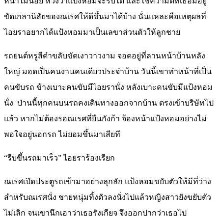
หน้าไม่น้อย หวังว่าแป้งหอมจะรับได้ และใช้ความดีที่เธอมีอยู่
ขัดเกลานิสัยของณเรศให้ดีขึ้นมาได้บ้าง นั่นแหละคือเหตุผลที่
ไอยราอยากได้แป้งหอมมาเป็นเลขาส่วนตัวให้ลูกชาย
รถยนต์หรูสีดำขลับขัดเงาวาวงาม จอดอยู่ที่ลานหน้าบ้านหลัง
ใหญ่ มอดเป็นคนงานคนเดียวประจำบ้าน วันนี้เขาทำหน้าที่เป็น
คนขับรถ ข้างเบาะคนขับมีไอยรานั่ง หลังเบาะคนขับมีแป้งหอม
นั่ง ป่านนี้ทุกคนบนรถคงเดินทางออกจากบ้าน ตรงเข้าบริษัทไป
แล้ว หากไม่ต้องรอณเรศที่ยืนกังก้า จ้องหน้าแป้งหอมอย่างไม่
พอใจอยู่นอกรถ ไม่ยอมขึ้นมาเสียที
“รีบขึ้นรถมาเร็ว” ไอยราร้องเรียก
ณเรศเปิดประตูรถเข้ามาอย่างลุกลัก แป้งหอมขยับตัวให้มีที่ว่าง
สำหรับณเรศนั่ง ชายหนุ่มทิ้งตัวลงนั่งไปแล้วหญิงสาวยังขยับตัว
ไม่เลิก จนเขานึกเอาว่าเธอรังเกียจ จึงออกปากว่าเธอไป