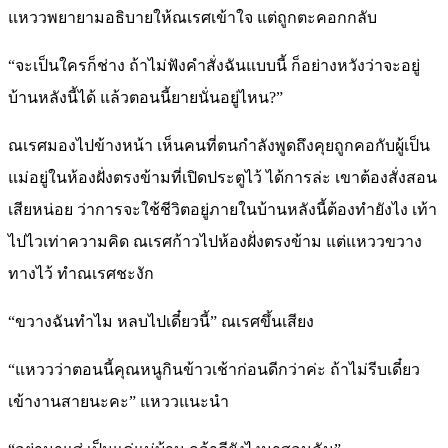
แหววพยายามอธิบายให้ณเรศเข้าใจ แต่ถูกตะคอกกลับ
“จะเป็นใครก็ช่าง ถ้าไม่ฟังคำสั่งฉันแบบนี้ ก็อย่างหวังว่าจะอยู่
บ้านหลังนี้ได้ แล้วตอนนี้ยายนั่นอยู่ไหน?”
ณเรศมองไปข้างหน้า เห็นคนที่ตนกำลังพูดถึงคุยถูกคอกับผู้เป็น
แม่อยู่ในห้องฝั่งตรงข้ามที่เปิดประตูไว้ ได้การล่ะ เขาต้องสั่งสอน
เสียหน่อย ว่าการจะใช้ชีวิตอยู่ภายในบ้านหลังนี้ต้องทำยังไง เท้า
ไปไวเท่าความคิด ณเรศก้าวไปห้องฝั่งตรงข้าม แต่แหววขวาง
ทางไว้ ทำณเรศชะงัก
“ขวางฉันทำไม หลบไปเดี๋ยวนี้” ณเรศขึ้นเสียง
“แหววว่าตอนนี้คุณหนูกินข้าวเช้าก่อนดีกว่าค่ะ ถ้าไม่รีบเดี๋ยว
เข้างานสายนะคะ” แหววแนะนำ