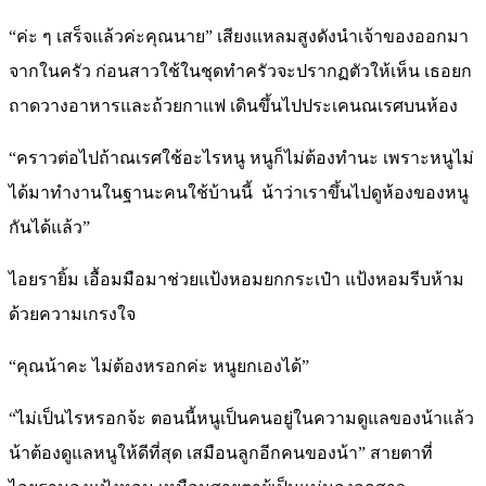
“ค่ะ ๆ เสร็จแล้วค่ะคุณนาย” เสียงแหลมสูงดังนำเจ้าของออกมา
จากในครัว ก่อนสาวใช้ในชุดทำครัวจะปรากฏตัวให้เห็น เธอยก
ถาดวางอาหารและถ้วยกาแฟ เดินขึ้นไปประเคนณเรศบนห้อง
“คราวต่อไปถ้าณเรศใช้อะไรหนู หนูก็ไม่ต้องทำนะ เพราะหนูไม่
ได้มาทำงานในฐานะคนใช้บ้านนี้ น้าว่าเราขึ้นไปดูห้องของหนู
กันได้แล้ว”
ไอยรายิ้ม เอื้อมมือมาช่วยแป้งหอมยกกระเป๋า แป้งหอมรีบห้าม
ด้วยความเกรงใจ
“คุณน้าคะ ไม่ต้องหรอกค่ะ หนูยกเองได้”
“ไม่เป็นไรหรอกจ้ะ ตอนนี้หนูเป็นคนอยู่ในความดูแลของน้าแล้ว
น้าต้องดูแลหนูให้ดีที่สุด เสมือนลูกอีกคนของน้า” สายตาที่