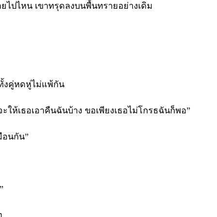
หายไปไหน เขาทรุดลงบนพื้นทรายอย่างเดิม
คู่หดหู่ไม่แพ้กัน
จะให้เธอเอาคืนฉันบ้าง ขอเพียงเธอไม่โกรธฉันก็พอ”
มือนกัน”
”
ๆ