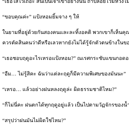
“เธอใส่ไว้เถอะ สั่นเป็นเจ้าเข้าอย่างนั้น ถ้าปล่อยไว้มีหวัง
“ขอบคุณค่ะ” แป้งหอมยิ้มจาง ๆ ให้
ในยามที่อยู่ด้วยกันสองคนและละทิ้งอคติ พวกเขาก็เห็นคุณค่า
ควรตัดสินคนว่าดีหรือเลวหากยังไม่ได้รู้จักตัวตนข้างในของเ
“เธอชอบฤดูอะไรเหรอแป้งหอม?” ณเรศกระชับแขนกอดอก
“อืม… ไม่รู้สิคะ ฉันว่าแต่ละฤดูก็มีความพิเศษของมันนะ”
“เหรอ… แล้วอย่างฝนหลงฤดูล่ะ ผิดธรรมชาติไหม?”
“ก็ไม่นี่คะ ฝนตกได้ทุกฤดูอยู่แล้ว เป็นไปตามวัฏจักรของน้
“สรุปว่าฝนมันไม่ผิดใช่ไหม?”