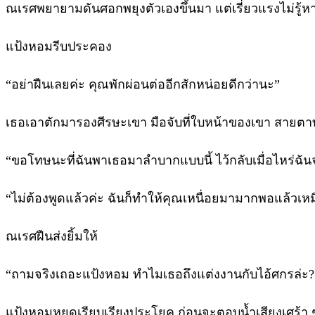
ณเรศพยายามดันศอกพยุงตัวเองขึ้นมา แต่เรี่ยวแรงไม่รู้
แป้งหอมรีบประคอง
“อย่าฝืนเลยค่ะ คุณพักผ่อนต่ออีกสักหน่อยดีกว่านะ”
เธอเอาตักมารองศีรษะเขา มือจับที่ใบหน้าของเขา สายตาทั้ง
“ขอโทษนะที่ฉันพาเธอมาลำบากแบบนี้ ไว้กลับเมื่อไหร่ฉัน
“ไม่ต้องพูดแล้วค่ะ ฉันก็ทำให้คุณเหนื่อยมามากพอแล้วเห
ณเรศฝืนส่งยิ้มให้
“ถามจริงเถอะแป้งหอม ทำไมเธอถึงแต่งงานกับไอ้ศกรล่ะ?
แป้งหอมหยุดเรียบเรียงประโยค ก่อนจะตอบน้ำเสียงเศร้า 