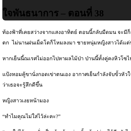
ใจพันธนาการ – ตอนที่ 38
ท้องฟ้าที่เคยสว่างจากแสงอาทิตย์ ตอนนี้กลับมืดมน จะมีก็
ตก ไม่นานฝนเม็ดโตก็โหมลงมา ชายหนุ่มหญิงสาวได้แต่นั่งขด
หากเย็นนี้ณเรศไม่ออกไปหาผลไม้ป่า ป่านนี้ทั้งคู่คงหิวโซไป
แป้งหอมคู้ขานั่งกอดเข่าตนเอง อากาศเย็นกำลังจับขั้วหัว
ว่าเธอจะรู้สึกดีขึ้น
หญิงสาวเงยหน้ามอง
“ทำไมคุณไม่ใส่ไว้ล่ะคะ?”