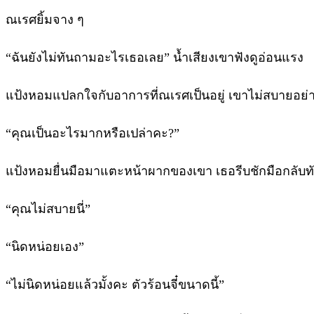
ณเรศยิ้มจาง ๆ
“ฉันยังไม่ทันถามอะไรเธอเลย” น้ำเสียงเขาฟังดูอ่อนแรง
แป้งหอมแปลกใจกับอาการที่ณเรศเป็นอยู่ เขาไม่สบายอย่างท
“คุณเป็นอะไรมากหรือเปล่าคะ?”
แป้งหอมยื่นมือมาแตะหน้าผากของเขา เธอรีบชักมือกลับทั
“คุณไม่สบายนี่”
“นิดหน่อยเอง”
“ไม่นิดหน่อยแล้วมั้งคะ ตัวร้อนจี๋ขนาดนี้”