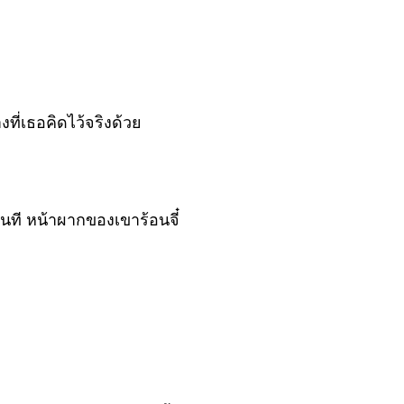
ี่เธอคิดไว้จริงด้วย
นที หน้าผากของเขาร้อนจี๋