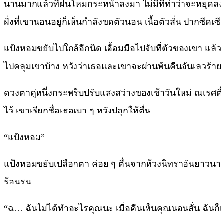
นานมากแล้วที่ฝนโหมกระหน่ำลงมา ไม่มีทีท่าว่าจะหยุดล
ฝั่งที่เขานอนอยู่ก็เห็นกำลังขดตัวนอน เนื้อตัวสั่น ปากซีดเซ
แป้งหอมขยับไปใกล้อีกนิด เอื้อมมือไปจับที่ตัวของเขา แล
ไปคลุมเขาบ้าง หวังว่าเธอและเขาจะผ่านพ้นคืนอันเลวร้ายเ
ดวงตาคู่หนึ่งกระพริบปรับแสงสว่างของเช้าวันใหม่ ณเรศ
ไว้ เขาเรียกชื่อเธอเบา ๆ หวังปลุกให้ตื่น
“แป้งหอม”
แป้งหอมขยับเปลือกตา ค่อย ๆ ตื่นจากห้วงนิทราอันยาวนาน เ
ร้อนรน
“ฉ… ฉันไม่ได้ทำอะไรคุณนะ เมื่อคืนเห็นคุณนอนสั่น ฉันก็