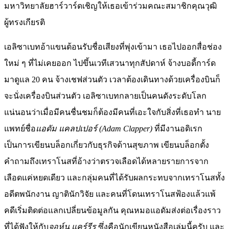
มหาวิทยาลัยฮาร์วาร์ดเชิญให้เธอเข้าร่วมคณะสมาชิกคุณวุฒิ
ผู้ทรงเกียรติ
เอลิซาเบทอ้าแขนต้อนรับชื่อเสียงที่พุ่งเข้ามา เธอไปออกสื่อช่อง
ใหม่ ๆ ที่ไม่เคยออก ไปขึ้นเวทีเสวนาทุกสัปดาห์ จ้างบอดี้การ์ด
มาดูแล 20 คน จ้างเชฟส่วนตัว เวลาต้องเดินทางด้วยเครื่องบินก็
จะนั่งเครื่องบินส่วนตัว เอลิซาเบทกลายเป็นคนดังระดับโลก
แน่นอนว่าเมื่อมีคนชื่นชมก็ต้องมีคนที่เอะใจกับสิ่งที่เธอทำ นาย
แพทย์ชื่อ
แอดัม แคลปเปอร์ (Adam Clapper)
ที่มีงานอดิเรก
เป็นการเขียนบล็อกเกี่ยวกับธุรกิจด้านสุขภาพ เขียนบล็อกตั้ง
คำถามถึงเทราโนสที่อ้างว่าตรวจเลือดได้หลายรายการจาก
เลือดแค่หยดเดียว และกลุ่มคนที่ได้รับผลกระทบจากเทราโนสทั้ง
อดีตพนักงาน ญาตินักวิจัย และคนที่โดนเทราโนสฟ้องแล้วแพ้
คดีเริ่มติดต่อแลกเปลี่ยนข้อมูลกัน คุณหมอแอดัมส่งต่อเรื่องราว
ที่ได้ฟังให้กับ
จอห์น แคร์รีรู
ซึ่งคือนักเขียนหนังสือเล่มนี้ครับ และ