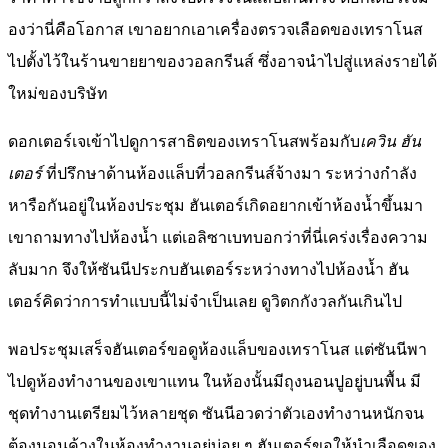
องว่านี่คือโอกาส เขาอยากเอาเครื่องตรวจเลือดของเทราโนส
ไปตั้งไว้ในร้านขายยาของวอลกรีนส์ ซึ่งอาจนำไปสู่แหล่งรายได้
ใหม่ของบริษัท
ดอกเตอร์เจเข้าไปดูการสาธิตของเทราโนสพร้อมกับ
เควิน ฮัน
เตอร์
ที่ปรึกษาด้านห้องแล็บที่วอลกรีนส์จ้างมา ระหว่างกำลัง
หารือกันอยู่ในห้องประชุม ฮันเตอร์เกิดอยากเข้าห้องน้ำขึ้นมา
เขาถามทางไปห้องน้ำ แต่เอลิซาเบทบอกว่าที่นี่เคร่งเรื่องความ
ลับมาก จึงให้ซันนีประกบฮันเตอร์ระหว่างทางไปห้องน้ำ ฮัน
เตอร์คิดว่าการทำแบบนี้ไม่จำเป็นเลย ดูวิตกกังวลกันเกินไป
พอประชุมเสร็จฮันเตอร์ขอดูห้องแล็บของเทราโนส แต่ซันนีพา
ไปดูห้องทำงานของเขาแทน ในห้องนั้นมีถุงนอนปูอยู่บนพื้น มี
ชุดทำงานเตรียมไว้หลายชุด ซันนีอวดว่าตัวเองทำงานหนักจน
ต้องนอนค้างในห้องทำงานอยู่บ่อย ๆ ฮันเตอร์ขอให้นำเลือดของ