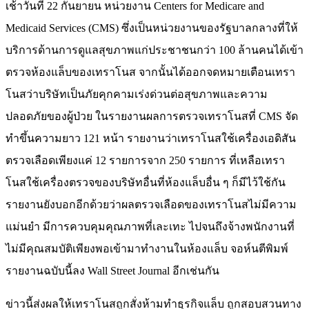
เช้าวันที่ 22 กันยายน หน่วยงาน Centers for Medicare and
Medicaid Services (CMS) ซึ่งเป็นหน่วยงานของรัฐบาลกลางที่ให้
บริการด้านการดูแลสุขภาพแก่ประชาชนกว่า 100 ล้านคนได้เข้า
ตรวจห้องแล็บของเทราโนส จากนั้นได้ออกจดหมายเตือนเทรา
โนสว่าบริษัทเป็นภัยคุกคามเร่งด่วนต่อสุขภาพและความ
ปลอดภัยของผู้ป่วย ในรายงานผลการตรวจเทราโนสที่ CMS จัด
ทำขึ้นความยาว 121 หน้า รายงานว่าเทราโนสใช้เครื่องเอดิสัน
ตรวจเลือดเพียงแค่ 12 รายการจาก 250 รายการ ที่เหลือเทรา
โนสใช้เครื่องตรวจของบริษัทอื่นที่ห้องแล็บอื่น ๆ ก็มีไว้ใช้กัน
รายงานยังบอกอีกด้วยว่าผลตรวจเลือดของเทราโนสไม่มีความ
แม่นยำ มีการควบคุมคุณภาพที่เละเทะ ไปจนถึงจ้างพนักงานที่
ไม่มีคุณสมบัติเพียงพอเข้ามาทำงานในห้องแล็บ จอห์นตีพิมพ์
รายงานฉบับนี้ลง Wall Street Journal อีกเช่นกัน
ข่าวนี้ส่งผลให้เทราโนสถูกสั่งห้ามทำธุรกิจแล็บ ถูกสอบสวนทาง