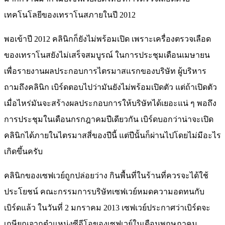
เทคโนโลยีของเทราโนสภายในปี 2012
พอเข้าปี 2012 คลินิกก็ยังไม่พร้อมเปิด เพราะเครื่องตรวจเลือด
ของเทราโนสยังไม่เสร็จสมบูรณ์ ในการประชุมเดือนเมษายน
เพื่อรายงานผลประกอบการไตรมาสแรกของบริษัท ผู้บริหาร
ถามถึงคลินิก เบิร์ดตอบไปว่ามันยังไม่พร้อมเปิดตัว แต่ถ้าเปิดตัว
เมื่อไหร่มันจะสร้างผลประกอบการให้บริษัทได้เยอะแน่ ๆ พอถึง
การประชุมในเดือนกรกฎาคมปีเดียวกัน เบิร์ดบอกว่าน่าจะเปิด
คลินิกได้ภายในไตรมาสสี่ของปีนี้ แต่ปีนั้นก็ผ่านไปโดยไม่มีอะไร
เกิดขึ้นครับ
คลินิกของเซฟเวย์ถูกปล่อยว่าง กินพื้นที่ในร้านที่ควรจะได้ใช้
ประโยชน์ คณะกรรมการบริษัทเซฟเวย์หมดความอดทนกับ
เบิร์ดแล้ว ในวันที่ 2 มกราคม 2013 เซฟเวย์ประกาศว่าเบิร์ดจะ
เกษียณจากตำแหน่งซีอีโอของเซฟเวย์ในเดือนพฤษภาคม