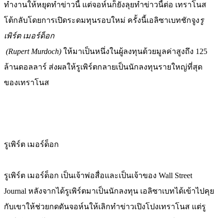
ทำงานให้หยุดทำข่าวนี้ แต่จอห์นก็ยังลุยทำข่าวนี้ต่อ เทราโนส
โต้กลับโดยการเปิดระดมทุนรอบใหม่ ครั้งนี้เอลิซาเบทชักจูง
รู
เพิร์ต เมอร์ด็อก
(Rupert Murdoch)
ให้มาเป็นหนึ่งในผู้ลงทุนด้วยมูลค่าสูงถึง 125
ล้านดอลลาร์ ส่งผลให้รูเพิร์ตกลายเป็นนักลงทุนรายใหญ่ที่สุด
ของเทราโนส
รูเพิร์ต เมอร์ด็อก
รูเพิร์ต เมอร์ด็อก เป็นเจ้าพ่อสื่อและเป็นเจ้าของ Wall Street
Journal หลังจากได้รูเพิร์ตมาเป็นนักลงทุน เอลิซาเบทได้เข้าไปคุย
กับเขาให้ช่วยกดดันจอห์นให้เลิกทำข่าวเปิงโปงเทราโนส แต่รู