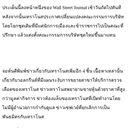
ประเด็นนี้ลงหน้าหนึ่งของ Wall Street Journal เช้าวันถัดไปทันที
หลังจากนั้นเทราโนสประกาศเปลี่ยนแปลงคณะกรรมการบริษัท
โดยโยกชุดเดิมที่มีแต่นักการเมืองและข้าราชการไปเป็นคณะที่
ปรึกษา แล้วแต่งตั้งคณะกรรมการบริษัทชุดใหม่ขึ้นมาแทน
จอห์นตีพิมพ์ข่าวเกี่ยวกับเทราโนสเพิ่มอีก 4 ชิ้น เนื้อหาเหล่านั้น
เกี่ยวกับวอลกรีนส์ที่มีแผนระงับการขยายสาขาให้บริการตรวจ
เลือดของเทราโนส ข่าวเทราโนสพยายามขายหุ้นด้วยราคาที่สูง
กว่ามูลค่ากิจการ ข่าวห้องแล็บของเทราโนสที่เปิดทำงานโดย
ไม่มีผู้อำนวยการกำกับดูแล ข่าวเซฟเวย์ที่ยกเลิกการเป็น
พันธมิตรกับเทราโนส