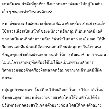
ผสมกันตามลำดับที่ถูกต้อง ซึ่งยากต่อการพัฒนาให้อยู่ในตลับ
เล็ก ๆ ขนาดเท่าบัตรเครดิตครับ
หน้าที่ของเอดรับผิดชอบเพียงแค่พัฒนาตัวเครื่อง ส่วนสารเคมีที่
ใช้ตรวจเลือดเป็นหน้าที่ของพนักงานอีกกลุ่มที่เป็นนักเคมี เอลิ
ซาเบทเป็นคนที่กลัวความลับบริษัทรั่วไหลมาก เธอไม่ยอมให้ทีม
วิศวกรและทีมนักเคมีสื่อสารแลกเปลี่ยนข้อมูลหากันโดยตรง
ข้อมูลทุกอย่างต้องผ่านเธอก่อน ทำให้การพัฒนาช้ามาก จนเอด
ไม่แน่ใจว่าสาเหตุที่เครื่องใช้ไม่ได้ผลเป็นเพราะหลักการ
วิศวกรรมของตัวเครื่องผิดพลาดหรือมาจากงานด้านเคมีที่ผิด
พลาด
กลุ่มลูกค้าของเทราโนสคือบริษัทผลิตยา ในการวิจัยยาตัวใหม่
ขั้นตอนสุดท้ายก่อนที่จะวางขายยาตัวใหม่ให้คนทั่วไปได้ซื้อ
บริษัทต้องทดลองยาในกลุ่มตัวอย่างก่อน โดยให้กลุ่มตัวอย่าง