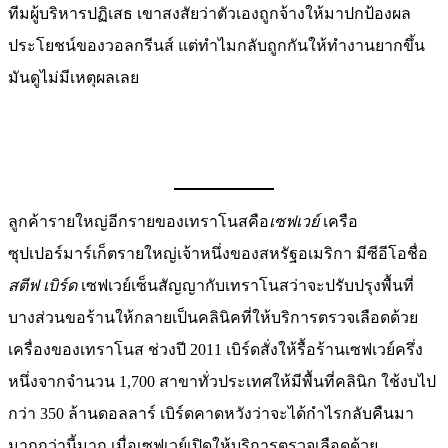
ทีมผู้บริหารปฏิเสธ เขาสงสัยว่าตัวเองถูกจ้างให้มาปกป้องผล
ประโยชน์ของวอลกรีนส์ แต่ทำไมกลับถูกกันให้ทำงานยากขึ้น
มันดูไม่มีเหตุผลเลย
ลูกค้ารายใหญ่อีกรายของเทราโนสคือ
เซฟเวย์
เครือ
ซุปเปอร์มาร์เก็ตรายใหญ่เจ้าหนึ่งของสหรัฐอเมริกา มีซีอีโอชื่อ
สตีฟ เบิร์ด
เซฟเวย์เซ็นสัญญากับเทราโนสว่าจะปรับปรุงพื้นที่
บางส่วนขอร้านให้กลายเป็นคลินิคที่ให้บริการตรวจเลือดด้วย
เครื่องของเทราโนส ช่วงปี 2011 เบิร์ดสั่งให้รื้อร้านเซฟเวย์ครึ่ง
หนึ่งจากจำนวน 1,700 สาขาทั่วประเทศให้มีพื้นที่คลินิก ใช้งบไป
กว่า 350 ล้านดอลลาร์ เบิร์ดคาดหวังว่าจะได้กำไรกลับคืนมา
มากกว่านี้มาก เมื่อเซฟเวย์เปิดให้บริการตรวจเลือดด้วย