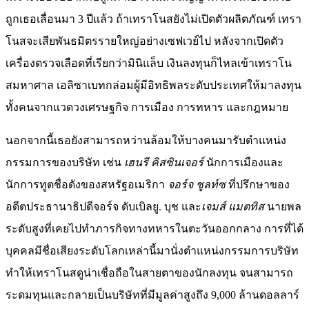
ถูกเธอเลื่อนมา 3 ปีแล้ว ถ้าเทราโนสยังไม่เปิดตัวผลิตภัณฑ์ เทรา
โนสจะเสียพันธมิตรรายใหญ่อย่างเซฟเวย์ไป หลังจากเปิดตัว
เครื่องตรวจเลือดที่เรียกว่ามินิแล็บ เงินลงทุนก็ไหลเข้าเทราโน
สมหาศาล เอลิซาเบทกล่อมผู้มีอิทธิพลระดับประเทศให้มาลงทุน
ทั้งคนจากแวดวงเศรษฐกิจ การเมือง การทหาร และกฎหมาย
นอกจากนี้เธอยังสามารถหว่านล้อมให้บางคนมารับตำแหน่ง
กรรมการของบริษัท เช่น
เฮนรี คิสซินเจอร์
นักการเมืองและ
นักการทูตชื่อดังของสหรัฐอเมริกา
จอร์จ ชูลท์ซ
ที่ปรึกษาของ
อดีตประธานาธิปดีจอร์จ ดับเบิลยู. บุช และ
เจมส์ แมตทิส
นายพล
ระดับสูงที่เคยไปทำภารกิจทางทหารในตะวันออกกลาง การที่ได้
บุคคลมีชื่อเสียงระดับโลกเหล่านี้มานั่งตำแหน่งกรรมการบริษัท
ทำให้เทราโนสดูน่าเชื่อถือในสายตาของนักลงทุน จนสามารถ
ระดมทุนและกลายเป็นบริษัทที่มีมูลค่าสูงถึง 9,000 ล้านดอลลาร์