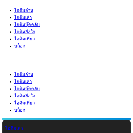
ไอติมอ่าน
ไอติมเล่า
ไอติมบุ๊คคลับ
ไอติมฮีลใจ
ไอติมเที่ยว
บล็อก
ไอติมอ่าน
ไอติมเล่า
ไอติมบุ๊คคลับ
ไอติมฮีลใจ
ไอติมเที่ยว
บล็อก
ไอติมเล่า