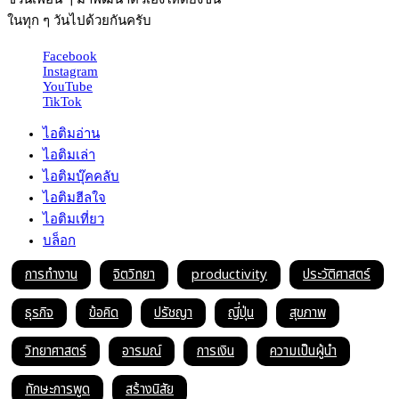
ในทุก ๆ วันไปด้วยกันครับ
Facebook
Instagram
YouTube
TikTok
ไอติมอ่าน
ไอติมเล่า
ไอติมบุ๊คคลับ
ไอติมฮีลใจ
ไอติมเที่ยว
บล็อก
การทำงาน
จิตวิทยา
productivity
ประวัติศาสตร์
ธุรกิจ
ข้อคิด
ปรัชญา
ญี่ปุ่น
สุขภาพ
วิทยาศาสตร์
อารมณ์
การเงิน
ความเป็นผู้นำ
ทักษะการพูด
สร้างนิสัย