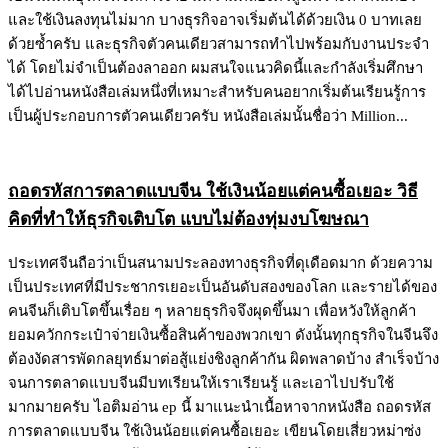
และใช้เงินลงทุนไม่มาก บางธุรกิจอาจเริ่มต้นได้ด้วยเงิน 0 บาทเลย
ด้วยซ้ำครับ และธุรกิจตัวคนเดียวสามารถทำไปพร้อมกับงานประจำ
ได้ โดยไม่จำเป็นต้องลาออก ผมสนใจแนวคิดนี้และกำลังเริ่มศึกษา
ได้ไปอ่านหนังสือเล่มหนึ่งที่เหมาะสำหรับคนอยากเริ่มต้นเรียนรู้การ
เป็นผู้ประกอบการตัวคนเดียวครับ หนังสือเล่มนั้นชื่อว่า Million...
ถอดรหัสการตลาดแบบจีน ใช้เงินน้อยแต่คนซื้อเยอะ วิธี
คิดที่ทำให้ธุรกิจเติบโต แบบไม่ต้องทุ่มงบโฆษณา
ประเทศจีนถือว่าเป็นสนามประลองทางธุรกิจที่ดุเดือดมาก ด้วยความ
เป็นประเทศที่มีประชากรเยอะเป็นอันดับสองของโลก และรายได้ของ
คนจีนก็เติบโตขึ้นเรื่อย ๆ หลายธุรกิจจึงผุดขึ้นมา เพื่อหวังให้ลูกค้า
ยอมควักกระเป๋าจ่ายเงินซื้อสินค้าของพวกเขา ดังนั้นทุกธุรกิจในจีนจึง
ต้องงัดสารพัดกลยุทธ์มาต่อสู้แย่งชิงลูกค้ากัน ผิดพลาดบ้าง สำเร็จบ้าง
จนการตลาดแบบจีนมีบทเรียนให้เราเรียนรู้ และเอาไปปรับใช้
มากมายครับ ไอติมอ่าน ep นี้ มาแนะนำเนื้อหาจากหนังสือ ถอดรหัส
การตลาดแบบจีน ใช้เงินน้อยแต่คนซื้อเยอะ เขียนโดยเสี่ยวหม่าซ่ง