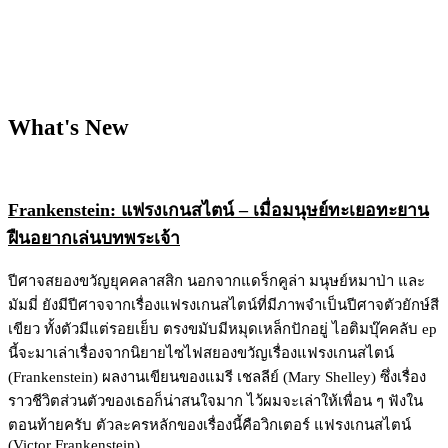
What's New
Frankenstein: แฟรงเกนสไตน์ – เมื่อมนุษย์ทะเยอทะยาน
ฝืนอยากเล่นบทพระเจ้า
ปีศาจสยองขวัญยุคคลาสสิก นอกจากแดร็กคูล่า มนุษย์หมาป่า และ
มัมมี่ ยังมีปีศาจจากเรื่องแฟรงเกนสไตน์ที่มีภาพจำเป็นปีศาจตัวยักษ์สี
เขียว ทั้งตัวมีแต่รอยเย็บ ตรงขมับมีหมุดเหล็กปักอยู่ ไอติมบุ๊คคลับ ep
นี้จะมาเล่าเรื่องจากนิยายไซไฟสยองขวัญเรื่องแฟรงเกนสไตน์
(Frankenstein) ผลงานเขียนของแมรี เชลลีย์ (Mary Shelley) ซึ่งเรื่อง
ราวชีวิตส่วนตัวของเธอก็น่าสนใจมาก ไว้ผมจะเล่าให้เพื่อน ๆ ฟังใน
ตอนท้ายครับ ตัวละครหลักของเรื่องนี้คือวิกเตอร์ แฟรงเกนสไตน์
(Victor Frankenstein)...