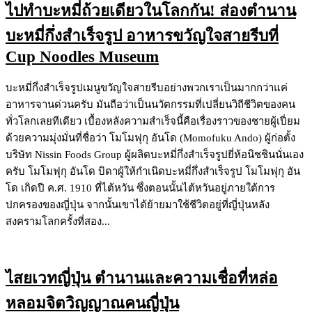
ไปทำบะหมี่ถ้วยเดียวในโลกกัน! ส่องตำนาน
บะหมี่กึ่งสำเร็จรูป อาหารขวัญใจสายรีบที่
Cup Noodles Museum
บะหมี่กึ่งสำเร็จรูปเมนูขวัญใจสายรีบอย่างพวกเราเป็นมากกว่าแค่
อาหารจานด่วนครับ มันถือว่าเป็นนวัตกรรมที่เปลี่ยนวิถีชีวิตของคน
ทั่วโลกเลยทีเดียว เบื้องหลังความสำเร็จนี้คือเรื่องราวของชายผู้เปี่ยม
ด้วยความมุ่งมั่นที่ชื่อว่า โมโมฟุกุ อันโด (Momofuku Ando) ผู้ก่อตั้ง
บริษัท Nissin Foods Group ผู้ผลิตบะหมี่กึ่งสำเร็จรูปยี่ห้อนิชชินนั่นเอง
ครับ โมโมฟุกุ อันโด บิดาผู้ให้กำเนิดบะหมี่กึ่งสำเร็จรูป โมโมฟุกุ อัน
โด เกิดปี ค.ศ. 1910 ที่ไต้หวัน ซึ่งตอนนั้นไต้หวันอยู่ภายใต้การ
ปกครองของญี่ปุ่น จากนั้นเขาได้ย้ายมาใช้ชีวิตอยู่ที่ญี่ปุ่นหลัง
สงครามโลกครั้งที่สอง...
ไสยเวทญี่ปุ่น ตำนานและความเชื่อที่หล่อ
หลอมจิตวิญญาณคนญี่ปุ่น