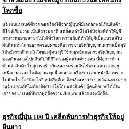
ขายวัฒนธรรมของมูจิ ที่ปั้นแบรนด์ให้คนทั้ง
โลกซื้อ
มูจิ เป็นแบรนด์ข้าวของเครื่องใช้จากญี่ปุ่นที่มีเอกลักษณ์เป็นสินค้า
ดีไซน์เรียบง่าย เน้นสีธรรมชาติ แต่สิ่งเหล่านี้ไม่ใช่ปัจจัยที่ทำให้มูจิ
สามารถขยายสาขาไปได้ทั่วโลก ความลับที่ทำให้มูจิเป็นแบรนด์ใน
ฝันที่คนทั่วโลกอยากครอบครองคือ การขายจิตวิญญาณความเป็นมูจิ
ให้หยั่งรากลึกลงในใจของผู้คน มูจิใช้กลยุทธ์หลอมรวมจิตวิญญาณ
ของตัวเอง ลงไปกลืนกับวิถีชีวิตของผู้คนในต่างแดน นี่คือการก้าว
ข้ามตัวสินค้า ไปสู่การสร้างวัฒนธรรมร่วมอันไร้พรมแดน และอยู่
เหนือกาลเวลา ไอติมอ่าน ep นี้ จะมาเล่าเรื่องราวจากหนังสือ เพราะ
ไม่มีอะไร จึง “มีอะไร” หนังสือที่เล่าถึงพลังแห่งการขายวัฒนธรรมขอ
งมูจิ แบรนด์ที่ไม่ต้องติดป้ายโลโก้บนตัวสินค้า ผู้คนก็อยากได้เป็น
เจ้าของ แบรนด์ที่หากพูดถึงความเรียบง่ายแล้วคนจะนึกถึง...
ธุรกิจญี่ปุ่น 100 ปี เคล็ดลับการทำธุรกิจให้อยู่
ยืนยาว