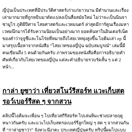
ญี่ปุ่นเป็นประเทศที่มีประวัติศาสตร์เก่าแก่ยาวนาน มีตำนานและเรื่อง
เล่ามากมายที่ถูกหยิบมาดัดแปลงเป็นสื่อสมัยใหม่ ไม่ว่าจะเป็นนินจา
ซามูไร ภูติผีปีศาจ ไสยศาสตร์และเวทมนตร์ ล่าสุดมีการ์ตูนเรื่องมหา
เวทผนึกมารได้รับความนิยมเป็นอย่างมาก ยอดค้นหาในอินเตอร์เน็ต
ของคำว่าจุจูซึและโนโร่ยที่หมายถึงไสยเวทพุ่งสูงขึ้น ไอติมเล่า ep นี้
มาสรุปเนื้อหาจากหนังสือ “ไสยเวทของญี่ปุ่น ฉบับสมบูรณ์” เล่มนี้มี
คนเขียนถึง 5 คนด้วยกันครับ ภาพรวมของหนังสือคือการอธิบายคำ
ศัพท์เกี่ยวกับไสยเวทของญี่ปุ่น แต่ละคำอธิบายรวบรัดสั้น ๆ แค่ 2
หน้า...
กาล่า ยูซาว่า เที่ยวสโนว์รีสอร์ท แวะเก็บสต
รอว์เบอร์รีสด ๆ จากสวน
คลิปนี้ไอติมจะเพื่อน ๆ ไปเที่ยวสกีรีสอร์ท ไปเล่นหิมะช่วงปลายฤดู
หนาวกันครับ และแวะไปเก็บสตรอเบอร์รี่ลูกใหญ่ ๆ สด ๆ จากสวนกัน
ที่ “กาล่ายูซาว่า” จังหวะนีงาตะ ประเทศญี่ปุ่นครับ ทริปนี้ผมไปแบบ