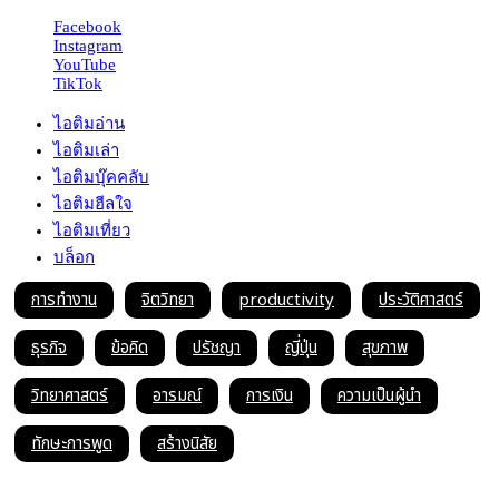
Facebook
Instagram
YouTube
TikTok
ไอติมอ่าน
ไอติมเล่า
ไอติมบุ๊คคลับ
ไอติมฮีลใจ
ไอติมเที่ยว
บล็อก
การทำงาน
จิตวิทยา
productivity
ประวัติศาสตร์
ธุรกิจ
ข้อคิด
ปรัชญา
ญี่ปุ่น
สุขภาพ
วิทยาศาสตร์
อารมณ์
การเงิน
ความเป็นผู้นำ
ทักษะการพูด
สร้างนิสัย