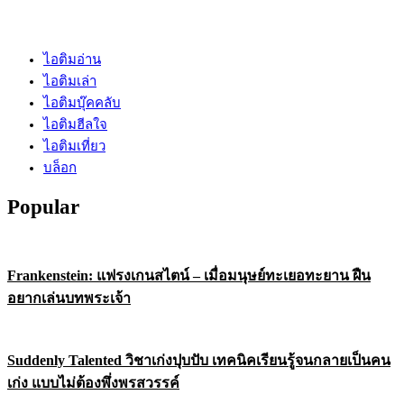
ไอติมอ่าน
ไอติมเล่า
ไอติมบุ๊คคลับ
ไอติมฮีลใจ
ไอติมเที่ยว
บล็อก
Popular
Frankenstein: แฟรงเกนสไตน์ – เมื่อมนุษย์ทะเยอทะยาน ฝืน
อยากเล่นบทพระเจ้า
Suddenly Talented วิชาเก่งปุบปับ เทคนิคเรียนรู้จนกลายเป็นคน
เก่ง แบบไม่ต้องพึ่งพรสวรรค์