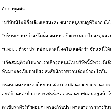
ลัดดาพูดต่อ
“บริษัทนี้ไม่มีชื่อเสียงเลยนะคะ ขนาดหนูชอบดูทีวีมาก ยังไม
“บริษัทเขาคงกำลังโตมั้ง ลดงบจัดกิจกรรมเอาไปลงทุนส่วนอ
“แหม… ถ้าจะประหยัดขนาดนี้ งดไปเลยดีกว่า จัดแค่นี้ให้เ
“เกิดสมมุติวันใดพวกเราเลิกอุดหนุนไป บริษัทนี้มีหวังเจ๊
หันมามองเป็นตาเดียว สงสัยนักว่าพวกหล่อนขำอะไรกัน
หนังท้องตึงหนังตาก็หย่อน เมื่อรถเคลื่อนออกจากร้านอา
อยู่ที่บ้านหลังมื้ออาหารเช่นนี้เธอคงนอนจ่อพัดลมอยู่หน้
คนขับรถทัวร์ตัวผอมกะหร่องก็รับประทานอาหารกลางวัน