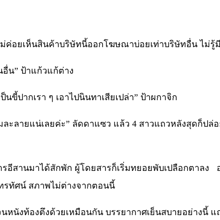
่ค่อยเห็นสินค้าบริษัทนี้ออกโฆษณาบ่อยเท่าบริษัทอื่น ไม่รู้มี
ื่น” ป้าแก้วแก้ต่าง
ป็นขี้ปากเรา ๆ เอาไปนินทาเสียเปล่า” ป้าผกาจิก
งล้มละลายแน่เลยค่ะ” ลัดดาแซว แล้ว 4 สาวแถวหลังสุดก็ปล่อ
หารอีสานมาได้สักพัก ผู้โดยสารก็เริ่มทยอยพับเปลือกตาลง
าโทรทัศน์ สภาพไม่ต่างจากตอนนี้
จนหนังท้องตึงด้วยเหมือนกัน บรรยากาศเย็นสบายอย่างนี