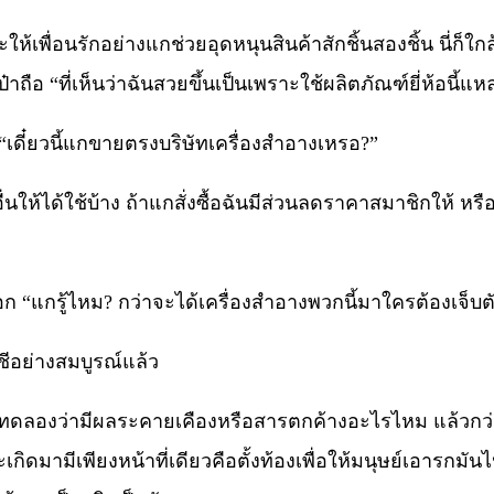
ะให้เพื่อนรักอย่างแกช่วยอุดหนุนสินค้าสักชิ้นสองชิ้น นี่ก็ใก
อ “ที่เห็นว่าฉันสวยขึ้นเป็นเพราะใช้ผลิตภัณฑ์ยี่ห้อนี้แห
 “เดี๋ยวนี้แกขายตรงบริษัทเครื่องสำอางเหรอ?”
่นให้ได้ใช้บ้าง ถ้าแกสั่งซื้อฉันมีส่วนลดราคาสมาชิกให้ ห
แกรู้ไหม? กว่าจะได้เครื่องสำอางพวกนี้มาใครต้องเจ็บตั
ชีอย่างสมบูรณ์แล้ว
ตว์มาทดลองว่ามีผลระคายเคืองหรือสารตกค้างอะไรไหม แล้วกว
ดมามีเพียงหน้าที่เดียวคือตั้งท้องเพื่อให้มนุษย์เอารกมันไ