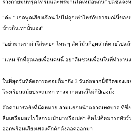
ร่างกายมันทรุดโทรมและทรมานได้เหมือนกัน” ปัดชี้แจงหน
“ค่ะ!” เกดพูดเสียงเจื่อน ไปไม่ถูกเท่าไหร่กับอารมณ์นี้ของ
ข้าวกินเท่านั้นเอง”
“อย่ามาดราม่าใส่นะยะ ไหน ๆ สัตว์มันก็อุตส่าห์ตายไปแล้
“แหม รักที่สุดเลยเพื่อนคนนี้ อย่าลืมชวนเพื่อนในที่ท
ในที่สุดวันที่ลัดดารอคอยก็มาถึง 3 วันต่อจากนี้ชีวิตของเ
โรงเรียนสมัยประถมหก ห่างจากตอนนี้ไม่กี่ปีเองมั้ง
ลัดดามารอยังที่นัดหมาย สามแยกหน้าตลาดเทศบาล ที่ซึ่ง
ลืมเตรียมอะไรใส่กระเป๋ามาหรือเปล่า คิดไปคิดมารถทัวร
ออกพร้อมเสียงเพลงคึกคักดังลอดออกมา