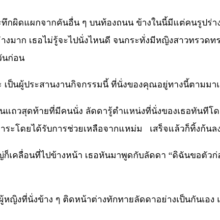
ระทึกผิดแผกจากคันอื่น ๆ บนท้องถนน ข้างในนี้มีแต่คนรูปร่า
ย่างมาก เธอไม่รู้จะไปนั่งไหนดี จนกระทั่งมีหญิงสาวทรวดท
วันก่อน
 เป็นผู้ประสานงานกิจกรรมนี้ ที่นั่งของคุณอยู่ทางนี้ตามมา
็นแถวสุดท้ายที่มีคนนั่ง ลัดดารู้ตำแหน่งที่นั่งของเธอทันที
มภาระโดยได้รับการช่วยเหลือจากแหม่ม เสร็จแล้วก็ทิ้งก้นลงเบ
เคลื่อนที่ไปข้างหน้า เธอหันมาพูดกับลัดดา “ดิฉันขอตัว
กนะ” ผู้หญิงที่นั่งข้าง ๆ ติดหน้าต่างทักทายลัดดาอย่างเป็นกันเ