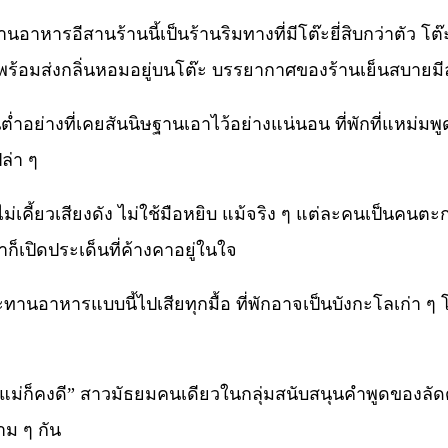
อีสานร้านนี้เป็นร้านริมทางที่มีโต๊ะยี่สิบกว่าตัว โต๊ะแต่ละ
 พร้อมส่งกลิ่นหอมอยู่บนโต๊ะ บรรยากาศของร้านเย็นสบายมี
ทุนต่ำอย่างที่เคยสันนิษฐานเอาไว้อย่างแน่นอน ที่พักที่แหม่
ปล่า ๆ
่เคี้ยวเสียงดัง ไม่ใช้มือหยิบ แม้จริง ๆ แต่ละคนเป็นคนต
็เปิดประเด็นที่ค้างคาอยู่ในใจ
บประทานอาหารแบบนี้ไปเสียทุกมื้อ ที่พักอาจเป็นบังกะโลเก
แม่ก็คงดี” สาวมัธยมคนเดียวในกลุ่มสนับสนุนคำพูดของลัด
าม ๆ กัน