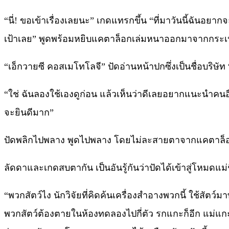
“นี่! ขอเข้าเรื่องเลยนะ” เกดแทรกขึ้น “ที่มาวันนี้ฉันอยากจ
เป้าเลย” พูดพร้อมหยิบแคตาล็อกเล่มหนาออกมาจากกระเป๋าถื
“เอ็กวายซี คอสเมโทโลจี” ปัดอ่านหน้าปกซึ่งเป็นชื่อบริษัท
“ใช่ ฉันลองใช้เองดูก่อน แล้วเห็นว่าดีเลยอยากแนะนำคนอื
จะยินดีมาก”
ปัดพลิกไปพลาง พูดไปพลาง โดยไม่ละสายตาจากแคตาล็อก “
ลัดดาและเกดสบตากัน เป็นอันรู้กันว่าปัดได้เข้าสู่โหมดแม่
“พวกสัตว์ไง นักวิจัยที่คิดค้นเครื่องสำอางพวกนี้ ใช้สั
พวกสัตว์ต้องตายในห้องทดลองไปกี่ตัว รกแกะก็อีก แม่แกะเกิ