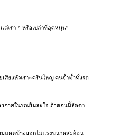
แต่เรา ๆ หรือเปล่าที่อุดหนุน”
ยเสียงหัวเราะครืนใหญ่ คนจ้ำม้ำทั้งรถ
 อากาศในรถเย็นสะใจ ถ้าตอนนี้ลัดดา
้ แถมแดดข้างนอกไม่แรงขนาดสะท้อน