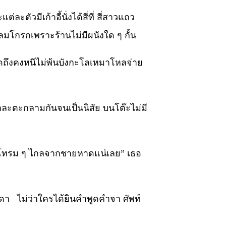
ตัวมีเก้าอี้นั่งได้สี่ที่ สี่สาวแถว
ลมโกรกเพราะร้านไม่มีผนังใด ๆ กั้น
มพูดถึงคงหนีไม่พ้นบังกะโลเหมาโหลจ่าย
ะกละตะกลามกันจนเป็นนิสัย บนโต๊ะไม่มี
่า ๆ โทรม ๆ ไกลจากชายหาดแน่เลย” เธอ
ดา ไม่ว่าใครได้ยินคำพูดคำจา ศัพท์