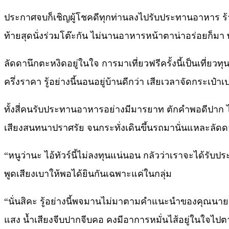
ประกาศจบก็เชิญผู้โชคดีทุกท่านลงไปรับประทานอาหาร ร้านอาหาร
ท้ายสุดนั่งร่วมโต๊ะกัน ไม่นานอาหารหน้าตาน่าอร่อยก็มา
ลัดดานึกตะหงิดอยู่ในใจ การมาเที่ยวฟรีครั้งนี้เป็นเที่ยว
ครึ่งราคา รู้อย่างนี้นอนอยู่บ้านดีกว่า เสียเวลาจัดกระเป๋าเ
ทั้งสี่คนรับประทานอาหารอย่างมีมารยาท ตักคำพอดีปาก ไม
เสียงสนทนาปราศรัย จนกระทั่งเดินขึ้นรถมานั่นแหละลัดดาก
“หนูว่านะ ไอ้ทัวร์นี้ไม่ลงทุนแน่นอน กลัวว่าเราจะได้รั
พูดเสียงเบาให้พอได้ยินกันเฉพาะแค่ในกลุ่ม
“นั่นสิคะ รู้อย่างนี้พจมานไม่มาตามคำแนะนำของคุณนาย
แสง น้ำเสียงจีบปากจีบคอ คงมีอาการหมั่นไส้อยู่ในใจไปต