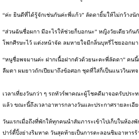
“ค่ะ ยินดีที่ได้รู้จักเช่นกันค่ะพี่แก้ว” ลัดดายิ้มให้ไม่กว้า
“ส่วนฉันชื่อผกา มีอะไรให้ช่วยก็บอกนะ” หญิงวัยเดียวกันกั
โพกศีรษะไว้ แต่งหน้าจัด ลมหายใจมีกลิ่นบุหรี่โชยออกมา เ
“หนูชื่อพจมานค่ะ ฝากเนื้อฝากตัวด้วยนะคะพี่ลัดดา” คนนี้เ
ลืมตา ผมยาวถักเปียมาถึงข้อศอก ชุดที่ใส่ก็เป็นแนววินเ
เวลาเที่ยงวันกว่า ๆ รถทัวร์พาคณะผู้โชคดีมาจอดรับประท
แล้ว ขณะนี้ถึงเวลาอาหารกลางวันและประกาศรายละเอียดกิจ
วันแรกเมื่อถึงที่พักให้ทุกคนนำสัมภาระเข้าไปเก็บในห้
ปาร์ตี้ปิ้งย่างริมหาด วันสุดท้ายเป็นการตะลอนชิมอาหารร