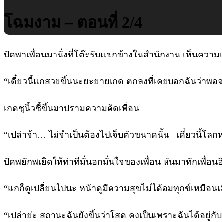
โฉมงาม – ตอนที่ 2/4
ปัดพาเพื่อนมานั่งที่โต๊ะรับแขกข้างในสำนักงาน เห็นความเ
“เดี๋ยวนี้แกสวยขึ้นนะยะยายเกด ตกลงที่เคยบอกฉันว่าพอจบ
เกดชูนิ้วชี้ขึ้นมาปรามความคิดเพื่อน
“เปล่าจ้า… ไม่จำเป็นต้องไปเจ็บตัวขนาดนั้น เดี๋ยวนี้โ
ปัดพยักพเยิดให้ท่าทีมั่นอกมั่นใจของเพื่อน หันมาทักเพื่อน
“แกก็ดูเปลี่ยนไปนะ หน้าดูมีความสุขไม่ได้อมทุกข์เหมือ
“เปล่าย่ะ สถานะฉันยังขึ้นว่าโสด คงเป็นเพราะฉันได้อยู่กั