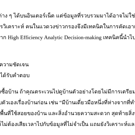
 ๆ ได้บนอินเตอร์เน็ต แต่ข้อมูลที่รวบรวมมาได้อาจไม่ใช่ข
นการวิเคราะห์ คนในแวดวงข่าวกรองจึงมีเทคนิคในการคัดเอา
 High Efficiency Analytic Decision-making เทคนิคนี้นำไป
ีความชัดเจน
้งได้รับคำตอบ
าซื้อบ้าน ถ้าคุณตระเวนไปดูบ้านตัวอย่างโดยไม่มีการเตรี
ัวเองเรื่องบ้านก่อน เช่น “มีบ้านเดี่ยวมือหนึ่งที่ห่างจากที
, พื้นที่ใช้สอยของบ้าน และสิ่งอำนวยความสะดวก สุดท้ายสิ
ณก็ไม่ต้องเสียเวลาไปกับข้อมูลที่ไม่จำเป็น แถมยังวิเคราะห์