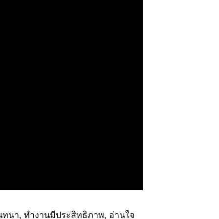
นทนา, ทำงานมีประสิทธิภาพ, อ่านใจ