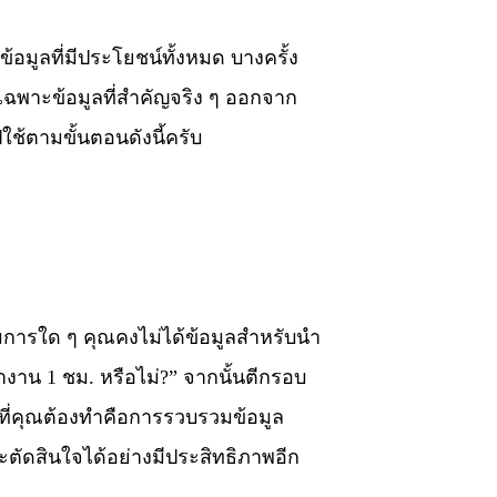
้อมูลที่มีประโยชน์ทั้งหมด บางครั้ง
เฉพาะข้อมูลที่สำคัญจริง ๆ ออกจาก
ใช้ตามขั้นตอนดังนี้ครับ
ยมการใด ๆ คุณคงไม่ได้ข้อมูลสำหรับนำ
่ทำงาน 1 ชม. หรือไม่?” จากนั้นตีกรอบ
่งที่คุณต้องทำคือการรวบรวมข้อมูล
และตัดสินใจได้อย่างมีประสิทธิภาพอีก