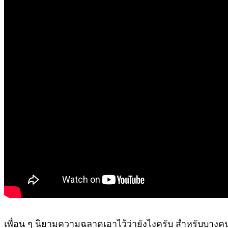
เพื่อน ๆ นิยามความฉลาดเอาไว้ว่ายังไงครับ สำหรับบา