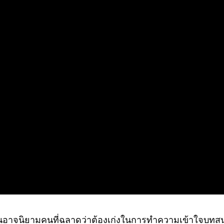
งคนอาจนิยามคนที่ฉลาดว่าต้องเก่งในการทำความเข้าใจบทส