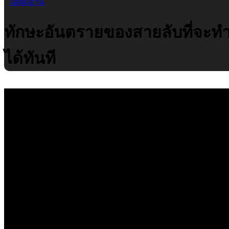
ไอติมอ่าน
ทักษะอันตรายของสายลับที่จะทำใ
ได้ทันที