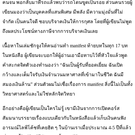
คนจน พอกลับมาที่รถแล้วพบว่ารถโดนขูดเป็นรอย ส่วนคนรวยผู้
เขียนมองว่าเป็นบุคคลที่แสนพิเศษ มีพลัง มีความมุ่งมั่นที่ไม่
จำกัด เป็นคนใจดี ชอบบริจาคเงินให้การกุศล โดยที่ผู้เขียนไม่พูด
ถึงผลประโยชน์ทางภาษีจากการบริจาคเงินเลย
เนื้อหาในเล่มชักจูงให้คนอ่านทำ manifest ท้ายบทในทุก 17 บท
ในหนังสือ ผู้เขียนจะบอกให้ผู้อ่านเอามือทาบไว้ที่หัวใจแล้วพูด
คำสะกดจิตตัวเองทำนองว่า “ฉันเป็นผู้รับที่ยอดเยี่ยม ฉันเปิด
กว้างและเต็มใจรับเงินจำนวนมหาศาลที่เข้ามาในชีวิต ฉันมี
สมองเงินล้าน” ส่วนตัวผมไม่เชื่อเรื่องการ manifest สิ่งนี้ไม่เป็นทั้ง
วิทยาศาสตร์และไม่ใช่หลักจิตวิทยา
อีกอย่างคือผู้เขียนเป็นใครไม่รู้ เขามีเงินจากการเปิดคอร์ส
สัมมนาบรรยายเรื่องแบบเดียวกับในหนังสือแล้วเก็บเงินคนฟัง
อารมณ์ไลฟ์โค้ชที่เคยฮิต ๆ ในบ้านเราเมื่อประมาณ 4-5 ปีที่แล้ว