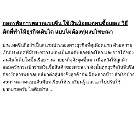
ถอดรหัสการตลาดแบบจีน ใช้เงินน้อยแต่คนซื้อเยอะ วิธี
คิดที่ทำให้ธุรกิจเติบโต แบบไม่ต้องทุ่มงบโฆษณา
ประเทศจีนถือว่าเป็นสนามประลองทางธุรกิจที่ดุเดือดมาก ด้วยความ
เป็นประเทศที่มีประชากรเยอะเป็นอันดับสองของโลก และรายได้ของ
คนจีนก็เติบโตขึ้นเรื่อย ๆ หลายธุรกิจจึงผุดขึ้นมา เพื่อหวังให้ลูกค้า
ยอมควักกระเป๋าจ่ายเงินซื้อสินค้าของพวกเขา ดังนั้นทุกธุรกิจในจีนจึง
ต้องงัดสารพัดกลยุทธ์มาต่อสู้แย่งชิงลูกค้ากัน ผิดพลาดบ้าง สำเร็จบ้าง
จนการตลาดแบบจีนมีบทเรียนให้เราเรียนรู้ และเอาไปปรับใช้
มากมายครับ ไอติมอ่าน...