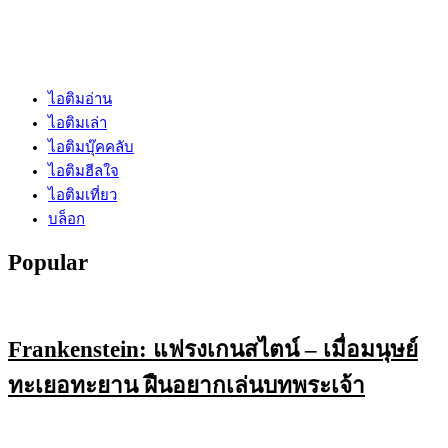
ไอติมอ่าน
ไอติมเล่า
ไอติมบุ๊คคลับ
ไอติมฮีลใจ
ไอติมเที่ยว
บล็อก
Popular
Frankenstein: แฟรงเกนสไตน์ – เมื่อมนุษย์
ทะเยอทะยาน ฝืนอยากเล่นบทพระเจ้า