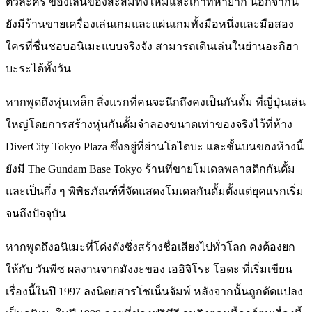
ตัวละคร ของเล่นของสะสมทั้งใหม่และเก่าที่หายาก นอกจากนี้
ยังมีร้านขายเครื่องเล่นเกมและแผ่นเกมทั้งมือหนึ่งและมือสอง
ใครที่ชื่นชอบอนิเมะแบบจริงจัง สามารถเดินเล่นในย่านอะกิฮา
บะระได้ทั้งวัน
หากพูดถึงหุ่นเหล็ก สิ่งแรกที่คนจะนึกถึงคงเป็นกันดั้ม ที่ญี่ปุ่นเล่น
ใหญ่โดยการสร้างหุ่นกันดั้มจำลองขนาดเท่าของจริงไว้ที่ห้าง
DiverCity Tokyo Plaza ซึ่งอยู่ที่ย่านโอไดบะ และชั้นบนของห้างนี้
ยังมี The Gundam Base Tokyo ร้านที่ขายโมเดลพลาสติกกันดั้ม
และเป็นกึ่ง ๆ พิพิธภัณฑ์ที่จัดแสดงโมเดลกันดั้มตั้งแต่ยุคแรกเริ่ม
จนถึงปัจจุบัน
หากพูดถึงอนิเมะที่โด่งดังซึ่งสร้างชื่อเสียงไปทั่วโลก คงต้องยก
ให้กับ วันพีซ ผลงานจากมังงะของ เออิจิโระ โอดะ ที่เริ่มเขียน
เรื่องนี้ในปี 1997 ลงนิตยสารโชเน็นจัมพ์ หลังจากนั้นถูกดัดแปลง