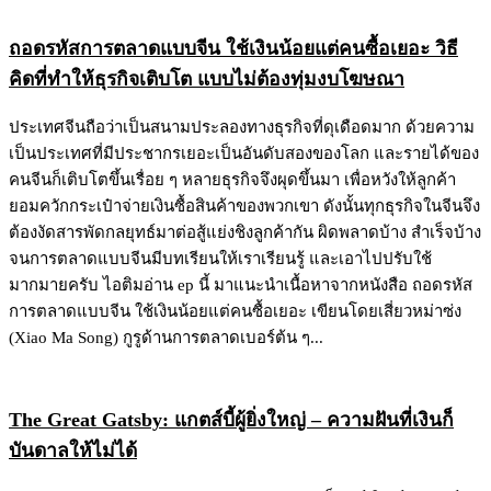
ถอดรหัสการตลาดแบบจีน ใช้เงินน้อยแต่คนซื้อเยอะ วิธี
คิดที่ทำให้ธุรกิจเติบโต แบบไม่ต้องทุ่มงบโฆษณา
ประเทศจีนถือว่าเป็นสนามประลองทางธุรกิจที่ดุเดือดมาก ด้วยความ
เป็นประเทศที่มีประชากรเยอะเป็นอันดับสองของโลก และรายได้ของ
คนจีนก็เติบโตขึ้นเรื่อย ๆ หลายธุรกิจจึงผุดขึ้นมา เพื่อหวังให้ลูกค้า
ยอมควักกระเป๋าจ่ายเงินซื้อสินค้าของพวกเขา ดังนั้นทุกธุรกิจในจีนจึง
ต้องงัดสารพัดกลยุทธ์มาต่อสู้แย่งชิงลูกค้ากัน ผิดพลาดบ้าง สำเร็จบ้าง
จนการตลาดแบบจีนมีบทเรียนให้เราเรียนรู้ และเอาไปปรับใช้
มากมายครับ ไอติมอ่าน ep นี้ มาแนะนำเนื้อหาจากหนังสือ ถอดรหัส
การตลาดแบบจีน ใช้เงินน้อยแต่คนซื้อเยอะ เขียนโดยเสี่ยวหม่าซ่ง
(Xiao Ma Song) กูรูด้านการตลาดเบอร์ต้น ๆ...
The Great Gatsby: แกตส์บี้ผู้ยิ่งใหญ่ – ความฝันที่เงินก็
บันดาลให้ไม่ได้