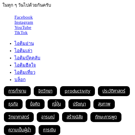
ในทุก ๆ วันไปด้วยกันครับ
Facebook
Instagram
YouTube
TikTok
ไอติมอ่าน
ไอติมเล่า
ไอติมบุ๊คคลับ
ไอติมฮีลใจ
ไอติมเที่ยว
บล็อก
การทำงาน
จิตวิทยา
productivity
ประวัติศาสตร์
ธุรกิจ
ข้อคิด
ญี่ปุ่น
ปรัชญา
สุขภาพ
วิทยาศาสตร์
อารมณ์
สร้างนิสัย
ทักษะการพูด
ความเป็นผู้นำ
การเงิน