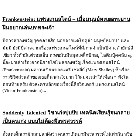
Frankenstein: แฟรงเกนสไตน์ – เมื่อมนุษย์ทะเยอทะยาน
ฝืนอยากเล่นบทพระเจ้า
ปีศาจสยองขวัญยุคคลาสสิก นอกจากแดร็กคูล่า มนุษย์หมาป่า และ
มัมมี่ ยังมีปีศาจจากเรื่องแฟรงเกนสไตน์ที่มีภาพจำเป็นปีศาจตัวยักษ์สี
เขียว ทั้งตัวมีแต่รอยเย็บ ตรงขมับมีหมุดเหล็กปักอยู่ ไอติมบุ๊คคลับ ep
นี้จะมาเล่าเรื่องจากนิยายไซไฟสยองขวัญเรื่องแฟรงเกนสไตน์
(Frankenstein) ผลงานเขียนของแมรี เชลลีย์ (Mary Shelley) ซึ่งเรื่อง
ราวชีวิตส่วนตัวของเธอก็น่าสนใจมาก ไว้ผมจะเล่าให้เพื่อน ๆ ฟังใน
ตอนท้ายครับ ตัวละครหลักของเรื่องนี้คือวิกเตอร์ แฟรงเกนสไตน์
(Victor Frankenstein)...
Suddenly Talented วิชาเก่งปุบปับ เทคนิคเรียนรู้จนกลาย
เป็นคนเก่ง แบบไม่ต้องพึ่งพรสวรรค์
ตั้งแต่เด็กเรามักถูกปลูกฝังว่า คนเราเกิดมามีพรสวรรค์ไม่เท่ากัน หรือ