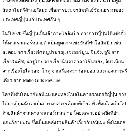
ต่างประเทศของญี่ปุ่นได้ประกาศแต่งตั้ง โดราเอมอน เป็นทูต
สันถวไมตรีด้านอนิเมะ เพื่อการประชาสัมพันธ์วัฒนธรรมของ
ประเทศญี่ปุ่นแก่ประเทศอื่น ๆ
ในปี 2020 ซึ่งญี่ปุ่นเป็นเจ้าภาพโอลิมปิก ทางการญี่ปุ่นได้แต่งตั้ง
ให้คาแรกเตอร์หลายตัวเป็นทูตการแข่งขันกีฬาโอลิมปิก เช่น
อะตอม จากเรื่องเจ้าหนูปรมาณู, เซเลอร์มูน, ชินจัง, ลูฟี่ จาก
เรื่องวันพีซ, นารูโตะ จากเรื่องนินจาคาถาโอ้โฮเฮะ, จิบาเนียน
จากเรื่องโยไควอช, โกคู จากเรื่องดราก้อนบอล และสองสาวพรี
เคียว จาก Maho Girls PreCure!
ใครที่เติบโตมากับอนิเมะและหลงไหลในคาแรกเตอร์ญี่ปุ่น การ
ได้มาญี่ปุ่นนับว่าเป็นการมาสวรรค์เลยทีเดียว ทั่วทั้งเมืองเต็มไป
ด้วยสินค้าจากคาแรกเตอร์มากมาย โดยเฉพาะอย่างยิ่งที่ย่า
นอะกิฮาบะระ ซึ่งเป็นแหล่งรวมสินค้าเกี่ยวกับอนิเมะ ทั้งโมเดล