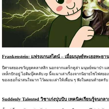
Frankenstein: แฟรงเกนสไตน์ – เมื่อมนุษย์ทะเยอทะยา
ปีศาจสยองขวัญยุคคลาสสิก นอกจากแดร็กคูล่า มนุษย์หมาป่า และมัมม
เหล็กปักอยู่ ไอติมบุ๊คคลับ ep นี้จะมาเล่าเรื่องจากนิยายไซไฟสยอง
ของเธอก็น่าสนใจมาก ไว้ผมจะเล่าให้เพื่อน ๆ ฟังในตอนท้ายครับ ตั
Suddenly Talented วิชาเก่งปุบปับ เทคนิคเรียนรู้จนกลา