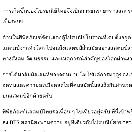
การเกิดขึ้นของไปรษณีย์ไทยจึงเป็นการย่นระยะทางและร
เป็นระบบ
ด้านในพิพิธภัณฑ์จัดแสดงตู้ไปรษณีย์โบราณที่เคยตั้งอยู
แสตมป์จากทั่วโลก ไปจนถึงแสตมป์ล้ำสมัยอย่างแสตมป์สามมิ
ทางสังคม วัฒนธรรม และเหตุการณ์สำคัญของโลกผ่านงา
การได้มาสัมผัสเสน่ห์ของจดหมาย ไม่ใช่แค่การมาดูของเก
อดทนและความละเมียดละไมที่คนสมัยนั้นส่งถึงกันผ่านจดหมา
บนแสตมป์อีกด้วยครับ
พิพิธภัณฑ์แสตมป์ไทยรอเพื่อน ๆ ไปเที่ยวอยู่ครับ ที่นี่เข้าฟ
ลง BTS สถานีสะพานควาย อยู่ที่เดียวกับไปรษณีย์สาขาสามเส