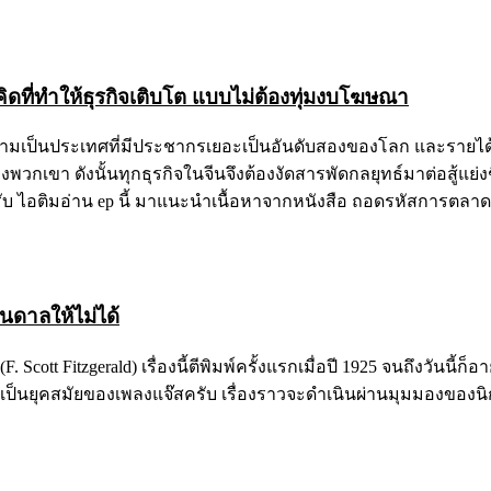
ิดที่ทำให้ธุรกิจเติบโต แบบไม่ต้องทุ่มงบโฆษณา
ามเป็นประเทศที่มีประชากรเยอะเป็นอันดับสองของโลก และรายได้ขอ
ของพวกเขา ดังนั้นทุกธุรกิจในจีนจึงต้องงัดสารพัดกลยุทธ์มาต่อสู้แย
บ ไอติมอ่าน ep นี้ มาแนะนำเนื้อหาจากหนังสือ ถอดรหัสการตลาดแ
บันดาลให้ไม่ได้
t Fitzgerald) เรื่องนี้ตีพิมพ์ครั้งแรกเมื่อปี 1925 จนถึงวันนี้ก็อาย
นยุคสมัยของเพลงแจ๊สครับ เรื่องราวจะดำเนินผ่านมุมมองของนิก คาร์ร