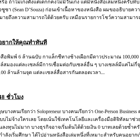
ือ ถ้าไม่เก่งตั้งแต่เด็กก็คงไม่มีวันเก่ง แต่มีหนังสือเล่มหนึ่งครับท
อน เดอซูซา (Sean D’Souza) ก่อนเข้าเนื้อหาของหนังสือ ผมขออธิบาย
ังหมายถึงความสามารถได้ด้วยครับ เหมือนรายการโชว์ความสามารถ
องอยากให้คุณทำทันที
สือพิมพ์ 6 ล้านฉบับ กาแล็กซีทางช้างเผือกมีดาวประมาณ 100,0
มองแต่ละเซลล์มีการเชื่อมต่อกับเซลล์อื่น ๆ บางเซลล์มีแค่ไม่กี่จ
00 ล้านล้านจุด แต่ละเซลล์สื่อสารกันตลอดเวลา...
48 ชั่วโมง
างคนเรียกว่า Solopreneur บางคนเรียกว่า One-Person Business ค
บบไม่จ้างใครเลย โดยเน้นใช้เทคโนโลยีและเครื่องมือดิจิทัลมาช่ว
งินลงทุนไม่มาก บางธุรกิจอาจเริ่มต้นได้ด้วยเงิน 0 บาทเลยด้วยซ้
งเริ่มศึกษา ได้ไปอ่านหนังสือเล่มหนึ่งที่เหมาะสำหรับคนอยากเริ