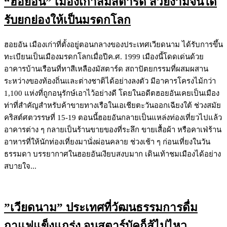
“ฮอยอัน” เมืองเก่าสีมัสตาร์ด สวยงามจนได้
รับยกย่องให้เป็นมรดกโลก
ฮอยอัน เมืองเก่าที่ตั้งอยู่ตอนกลางของประเทศเวียดนาม ได้รับการขึ้น
ทะเบียนเป็นเมืองมรดกโลกเมื่อปีค.ศ. 1999 เมืองนี้โดดเด่นด้วย
อาคารบ้านเรือนที่ทาสีเหลืองมัสตาร์ด สถาปัตยกรรมที่ผสมผสาน
ระหว่างของท้องถิ่นและต่างชาติได้อย่างลงตัว มีอาคารโครงไม้กว่า
1,100 แห่งที่ถูกอนุรักษ์เอาไว้อย่างดี โดยในอดีตฮอยอันเคยเป็นเมือง
ท่าที่สำคัญสำหรับค้าขายทางเรือในเอเชียตะวันออกเฉียงใต้ ช่วงสมัย
คริสต์ศตวรรษที่ 15-19 ตอนนี้ฮอยอันกลายเป็นแหล่งท่องเที่ยวไปแล้ว
อาคารต่าง ๆ กลายเป็นร้านขายของที่ระลึก ขายเสื้อผ้า หรือคาเฟ่ร้าน
อาหารที่ให้นักท่องเที่ยงมานั่งผ่อนคลาย ช่วงเช้า ๆ ก่อนเที่ยงในวัน
ธรรมดา บรรยากาศในฮอยอันเงียบสงบมาก เดินเท้าชมเมืองได้อย่าง
สบายใจ...
”เวียดนาม” ประเทศที่วัฒนธรรมการดื่ม
กาแฟแข็งแกร่ง จนสตาร์บัคก็สู้ไม่ไหว