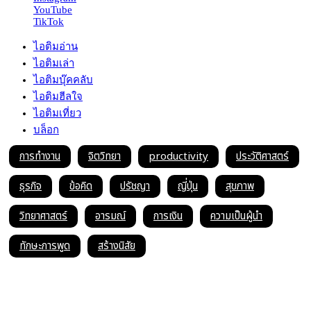
YouTube
TikTok
ไอติมอ่าน
ไอติมเล่า
ไอติมบุ๊คคลับ
ไอติมฮีลใจ
ไอติมเที่ยว
บล็อก
การทำงาน
จิตวิทยา
productivity
ประวัติศาสตร์
ธุรกิจ
ข้อคิด
ปรัชญา
ญี่ปุ่น
สุขภาพ
วิทยาศาสตร์
อารมณ์
การเงิน
ความเป็นผู้นำ
ทักษะการพูด
สร้างนิสัย