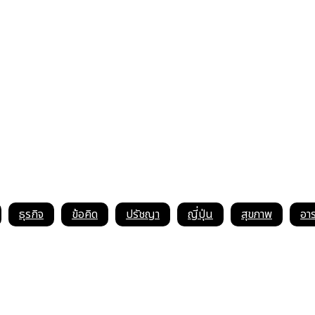
ธุรกิจ
ข้อคิด
ปรัชญา
ญี่ปุ่น
สุขภาพ
อา