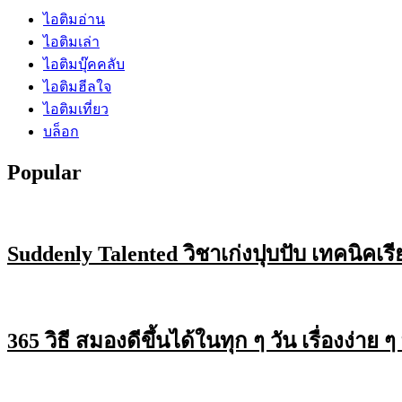
ไอติมอ่าน
ไอติมเล่า
ไอติมบุ๊คคลับ
ไอติมฮีลใจ
ไอติมเที่ยว
บล็อก
Popular
Suddenly Talented วิชาเก่งปุบปับ เทคนิคเร
365 วิธี สมองดีขึ้นได้ในทุก ๆ วัน เรื่องง่า