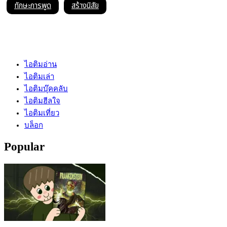
ทักษะการพูด
สร้างนิสัย
ไอติมอ่าน
ไอติมเล่า
ไอติมบุ๊คคลับ
ไอติมฮีลใจ
ไอติมเที่ยว
บล็อก
Popular