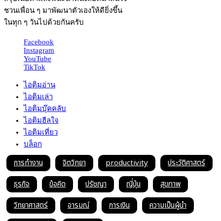
ชวนเพื่อน ๆ มาพัฒนาตัวเองให้ดียิ่งขึ้น
ในทุก ๆ วันไปด้วยกันครับ
Facebook
Instagram
YouTube
TikTok
ไอติมอ่าน
ไอติมเล่า
ไอติมบุ๊คคลับ
ไอติมฮีลใจ
ไอติมเที่ยว
บล็อก
การทำงาน
จิตวิทยา
productivity
ประวัติศาสตร์
ธุรกิจ
ข้อคิด
ปรัชญา
ญี่ปุ่น
สุขภาพ
วิทยาศาสตร์
อารมณ์
การเงิน
ความเป็นผู้นำ