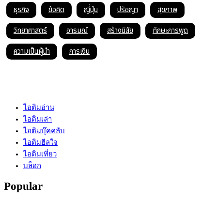
ธุรกิจ
ข้อคิด
ญี่ปุ่น
ปรัชญา
สุขภาพ
วิทยาศาสตร์
อารมณ์
สร้างนิสัย
ทักษะการพูด
ความเป็นผู้นำ
การเงิน
ไอติมอ่าน
ไอติมเล่า
ไอติมบุ๊คคลับ
ไอติมฮีลใจ
ไอติมเที่ยว
บล็อก
Popular