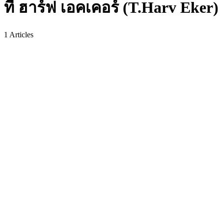
ที ฮาร์ฟ เอคเคอร์ (T.Harv Eker)
1
Articles