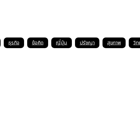
ธุรกิจ
ข้อคิด
ญี่ปุ่น
ปรัชญา
สุขภาพ
วิท