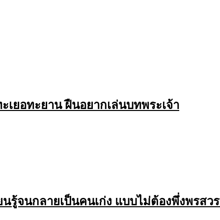
ย์ทะเยอทะยาน ฝืนอยากเล่นบทพระเจ้า
ียนรู้จนกลายเป็นคนเก่ง แบบไม่ต้องพึ่งพรสวร