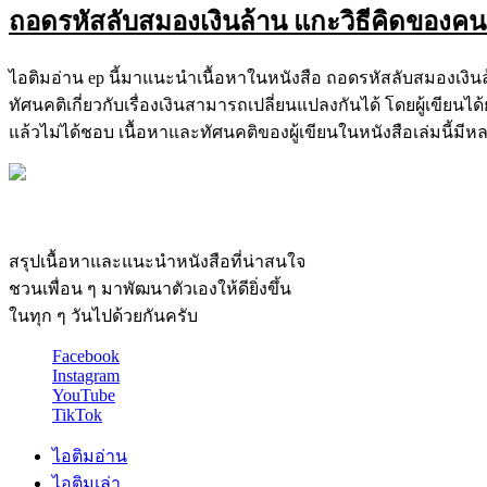
ถอดรหัสลับสมองเงินล้าน แกะวิธีคิดของคนรว
ไอติมอ่าน ep นี้มาแนะนำเนื้อหาในหนังสือ ถอดรหัสลับสมองเงินล้
ทัศนคติเกี่ยวกับเรื่องเงินสามารถเปลี่ยนแปลงกันได้ โดยผู้เขียนไ
แล้วไม่ได้ชอบ เนื้อหาและทัศนคติของผู้เขียนในหนังสือเล่มนี้มีหลา
สรุปเนื้อหาและแนะนำหนังสือที่น่าสนใจ
ชวนเพื่อน ๆ มาพัฒนาตัวเองให้ดียิ่งขึ้น
ในทุก ๆ วันไปด้วยกันครับ
Facebook
Instagram
YouTube
TikTok
ไอติมอ่าน
ไอติมเล่า