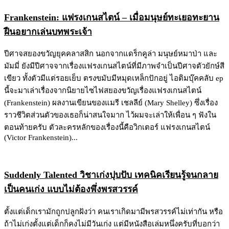
Frankenstein: แฟรงเกนสไตน์ – เมื่อมนุษย์ทะเยอทะยาน
ฝืนอยากเล่นบทพระเจ้า
ปีศาจสยองขวัญยุคคลาสสิก นอกจากแดร็กคูล่า มนุษย์หมาป่า และ
มัมมี่ ยังมีปีศาจจากเรื่องแฟรงเกนสไตน์ที่มีภาพจำเป็นปีศาจตัวยักษ์สี
เขียว ทั้งตัวมีแต่รอยเย็บ ตรงขมับมีหมุดเหล็กปักอยู่ ไอติมบุ๊คคลับ ep
นี้จะมาเล่าเรื่องจากนิยายไซไฟสยองขวัญเรื่องแฟรงเกนสไตน์
(Frankenstein) ผลงานเขียนของแมรี เชลลีย์ (Mary Shelley) ซึ่งเรื่อง
ราวชีวิตส่วนตัวของเธอก็น่าสนใจมาก ไว้ผมจะเล่าให้เพื่อน ๆ ฟังใน
ตอนท้ายครับ ตัวละครหลักของเรื่องนี้คือวิกเตอร์ แฟรงเกนสไตน์
(Victor Frankenstein)...
Suddenly Talented วิชาเก่งปุบปับ เทคนิคเรียนรู้จนกลาย
เป็นคนเก่ง แบบไม่ต้องพึ่งพรสวรรค์
ตั้งแต่เด็กเรามักถูกปลูกฝังว่า คนเราเกิดมามีพรสวรรค์ไม่เท่ากัน หรือ
ถ้าไม่เก่งตั้งแต่เด็กก็คงไม่มีวันเก่ง แต่มีหนังสือเล่มหนึ่งครับที่บอกว่า