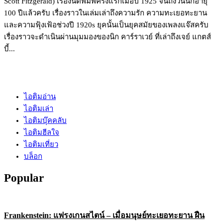
Scott Fitzgerald) เรื่องนี้ตีพิมพ์ครั้งแรกเมื่อปี 1925 จนถึงวันนี้ก็อายุ
100 ปีแล้วครับ เรื่องราวในเล่มเล่าถึงความรัก ความทะเยอทะยาน
และความฟุ้งเฟ้อช่วงปี 1920s ยุคนั้นเป็นยุคสมัยของเพลงแจ๊สครับ
เรื่องราวจะดำเนินผ่านมุมมองของนิก คาร์ราเวย์ ที่เล่าถึงเจย์ แกตส์
บี้...
ไอติมอ่าน
ไอติมเล่า
ไอติมบุ๊คคลับ
ไอติมฮีลใจ
ไอติมเที่ยว
บล็อก
Popular
Frankenstein: แฟรงเกนสไตน์ – เมื่อมนุษย์ทะเยอทะยาน ฝืน