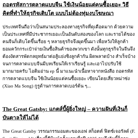
ถอดรหัสการตลาดแบบจีน ใช้เงินน้อยแต่คนซื้อเยอะ วิธี
คิดที่ทำให้ธุรกิจเติบโต แบบไม่ต้องทุ่มงบโฆษณา
ประเทศจีนถือว่าเป็นสนามประลองทางธุรกิจที่ดุเดือดมาก ด้วยความ
เป็นประเทศที่มีประชากรเยอะเป็นอันดับสองของโลก และรายได้ของ
คนจีนก็เติบโตขึ้นเรื่อย ๆ หลายธุรกิจจึงผุดขึ้นมา เพื่อหวังให้ลูกค้า
ยอมควักกระเป๋าจ่ายเงินซื้อสินค้าของพวกเขา ดังนั้นทุกธุรกิจในจีนจึง
ต้องงัดสารพัดกลยุทธ์มาต่อสู้แย่งชิงลูกค้ากัน ผิดพลาดบ้าง สำเร็จบ้าง
จนการตลาดแบบจีนมีบทเรียนให้เราเรียนรู้ และเอาไปปรับใช้
มากมายครับ ไอติมอ่าน ep นี้ มาแนะนำเนื้อหาจากหนังสือ ถอดรหัส
การตลาดแบบจีน ใช้เงินน้อยแต่คนซื้อเยอะ เขียนโดยเสี่ยวหม่าซ่ง
(Xiao Ma Song) กูรูด้านการตลาดเบอร์ต้น ๆ...
The Great Gatsby: แกตส์บี้ผู้ยิ่งใหญ่ – ความฝันที่เงินก็
บันดาลให้ไม่ได้
The Great Gatsby วรรณกรรมอมตะของเอฟ สก็อตต์ ฟิตซ์เจอรัลด์ (F.